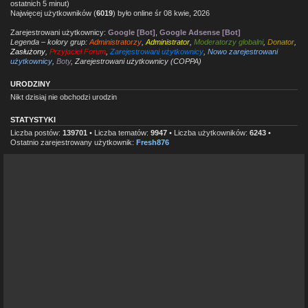
ostatnich 5 minut)
Najwięcej użytkowników (
6019
) było online śr 08 kwie, 2026
Zarejestrowani użytkownicy:
Google [Bot]
,
Google Adsense [Bot]
Legenda – kolory grup:
Administratorzy
,
Administrator
,
Moderatorzy globalni
,
Donator
,
Zasłużony
,
Przyjaciel Forum
,
Zarejestrowani użytkownicy
,
Nowo zarejestrowani
użytkownicy
,
Boty
,
Zarejestrowani użytkownicy (COPPA)
URODZINY
Nikt dzisiaj nie obchodzi urodzin
STATYSTYKI
Liczba postów:
139701
• Liczba tematów:
9947
• Liczba użytkowników:
6243
•
Ostatnio zarejestrowany użytkownik:
Fresh876