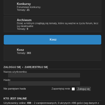
Konkursy
Forumowe konkursy.
Tematy:
21
Archiwum
Dział, w którym znajdują się tematy, które są ważne w życiu forum, lecz
są nieaktualne
Tematy:
9
Kosz
Kosz
Tematy:
383
ZALOGUJ SIĘ
•
ZAREJESTRUJ SIĘ
Nazwa użytkownika:
Hasło:
Nie pamiętam hasła
Zapamiętaj mnie
KTO JEST ONLINE
Użytkownicy online:
498
:: 2 zarejestrowanych, 0 ukrytych i 496 gości (wg danych z