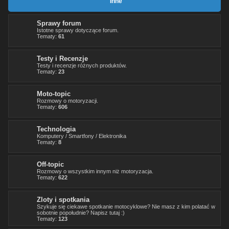
Inne
Sprawy forum
Istotne sprawy dotyczące forum.
Tematy:
61
Testy i Recenzje
Testy i recenzje różnych produktów.
Tematy:
23
Moto-topic
Rozmowy o motoryzacji.
Tematy:
606
Technologia
Komputery / Smartfony / Elektronika
Tematy:
8
Off-topic
Rozmowy o wszystkim innym niż motoryzacja.
Tematy:
622
Zloty i spotkania
Szykuje się ciekawe spotkanie motocyklowe? Nie masz z kim polatać w
sobotnie popołudnie? Napisz tutaj :)
Tematy:
123