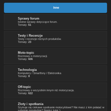
Inne
Sprawy forum
Istotne sprawy dotyczące forum.
Tematy:
61
Testy i Recenzje
Testy i recenzje różnych produktów.
Tematy:
23
Moto-topic
Rozmowy o motoryzacji.
Tematy:
606
Technologia
Komputery / Smartfony / Elektronika
Tematy:
8
Off-topic
Rozmowy o wszystkim innym niż motoryzacja.
Tematy:
622
Zloty i spotkania
Szykuje się ciekawe spotkanie motocyklowe? Nie masz z kim polatać w
sobotnie popołudnie? Napisz tutaj :)