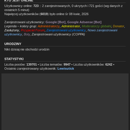
KTO JEST ONLINE
Użytkownicy online:
723
:: 2 zarejestrowanych, 0 ukrytych i 721 gości (wg danych z
ostatnich 5 minut)
Najwięcej użytkowników (
6019
) było online śr 08 kwie, 2026
Zarejestrowani użytkownicy:
Google [Bot]
,
Google Adsense [Bot]
Legenda – kolory grup:
Administratorzy
,
Administrator
,
Moderatorzy globalni
,
Donator
,
Zasłużony
,
Przyjaciel Forum
,
Zarejestrowani użytkownicy
,
Nowo zarejestrowani
użytkownicy
,
Boty
,
Zarejestrowani użytkownicy (COPPA)
URODZINY
Nikt dzisiaj nie obchodzi urodzin
STATYSTYKI
Liczba postów:
139701
• Liczba tematów:
9947
• Liczba użytkowników:
6242
•
Ostatnio zarejestrowany użytkownik:
Lewisutick