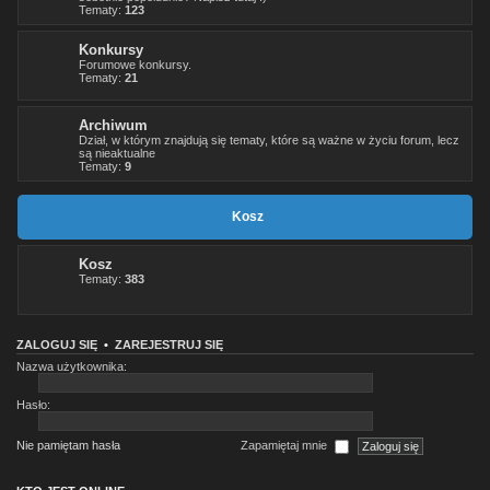
Tematy:
123
Konkursy
Forumowe konkursy.
Tematy:
21
Archiwum
Dział, w którym znajdują się tematy, które są ważne w życiu forum, lecz
są nieaktualne
Tematy:
9
Kosz
Kosz
Tematy:
383
ZALOGUJ SIĘ
•
ZAREJESTRUJ SIĘ
Nazwa użytkownika:
Hasło:
Nie pamiętam hasła
Zapamiętaj mnie