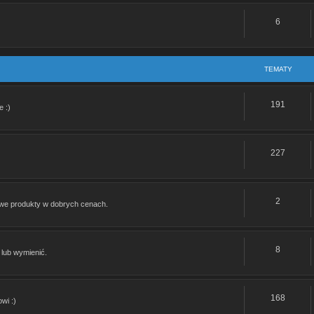
ie:
Re: Romet Chart 50
6
: Jaki to silnik
TEMATY
e: Jaki to silnik
191
 :)
: Jaki to silnik
Re: Romet Chart 50
227
Re: Crs By Kaccerski czyli nowy rozdział
2
awe produkty w dobrych cenach.
Re: GB Street Wrocław
Re: Alkomat
8
lub wymienić.
Re: Obrotomierz od zumico gr 500 do crossa 125 lifan
168
Re: Kymco Activ 50
wi :)