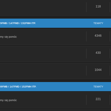
118
a Dax st125 2023r
m wszystkich forumowiczów!
MB / 147FMD / 152FMH ITP.
TEMATY
ówka 55/60 h4 zamiast hs1 35W
4346
amy się pomóc
ke Xsport Molkt problem
430
da z magneto
oferta/silnik-125cc- ... 7715991768
1044
nik bts 125 cm i mam problem z instalacja jak podlaczyc kable idace z magneto do i
Re: zwiększenie pojemności
MB / 147FMD / 152FMH ITP.
TEMATY
Re: Motorynka swap 152FMH i inne usprawnienia
221
amy się pomóc
: Stukanie sprzęgła