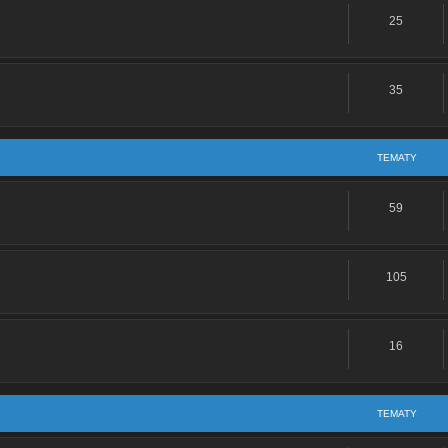
25
Re: Nie wchodzi na obroty.
Re: Romet Z50 80/50 poszukiwanie licznika i czaszy przedniej
35
Re: Ford Focus MK2 1,6 tdci
TEMATY
Re: Podpięcie świateł na "krótko"
Re: Cześć!
59
Re: Śruba od zaworów
105
kupilem niedawno bartona naked 50 nic w nim nie robilem i mam najechane 100
czas dodawania gazu bo jak sie jedzie stala predkoscia to nie szura
16
wchodzi na obroty.
: Problem po zlozeniu gory silnika
TEMATY
oblem po zlozeniu gory silnika