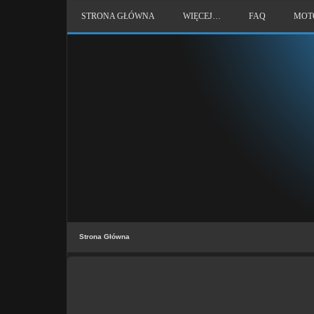
STRONA GŁÓWNA
WIĘCEJ…
FAQ
MOT
Strona Główna