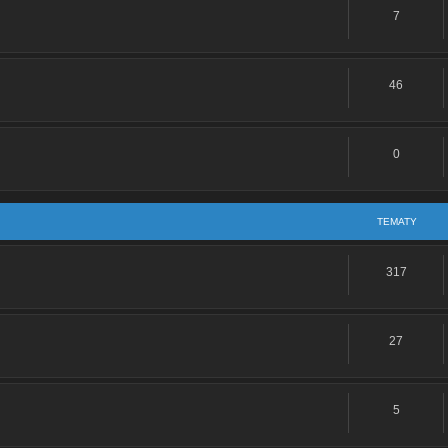
7
e: Śruba od zaworów
a od zaworów
46
e: Jaki to silnik
0
:
Re: Jincheng Knight - replika Hondy Magna Fifty
: Jaki to silnik
TEMATY
Re: Barton TZR 80N by Kojott
317
e: Jaki to silnik
27
e: Romet Chart 50
5