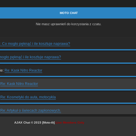
MOTO CHAT
Nie masz uprawnień do korzystania z czatu.
: Co mogło pęknąć i ile kosztuje naprawa?
ogło pęknąć i ile kosztuje naprawa?
ie:
Re: Kask Nitro Reactor
:
Re: Kask Nitro Reactor
:
Re: Kosmetyki do auta, motocykla
:
Re: Artykuł o świecach zapłonowych.
AJAX Chat © 2015 [Moto-4t]
Live Members Only
:
Re: Części oryginalne, czy zamienniki? To jest pytanie...