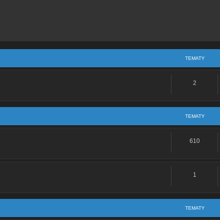
:
Re: Witam
e: Witam wszystkich
m wszystkich
TEMATY
: Problem z przerywaniem ogar 900
2
acie:
Re: Problem z przerywaniem ogar 900
acie:
Re: WItam wszystkich forumowiczów!
TEMATY
acie:
Re: witam wszystkich
610
: Problem z gaźnikiem
z gaźnikiem
1
TEMATY
Re: Brak zaślepki iglicy