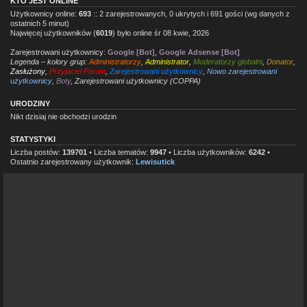
KTO JEST ONLINE
Użytkownicy online:
693
:: 2 zarejestrowanych, 0 ukrytych i 691 gości (wg danych z
ostatnich 5 minut)
Najwięcej użytkowników (
6019
) było online śr 08 kwie, 2026
Zarejestrowani użytkownicy:
Google [Bot]
,
Google Adsense [Bot]
Legenda – kolory grup:
Administratorzy
,
Administrator
,
Moderatorzy globalni
,
Donator
,
Zasłużony
,
Przyjaciel Forum
,
Zarejestrowani użytkownicy
,
Nowo zarejestrowani
użytkownicy
,
Boty
,
Zarejestrowani użytkownicy (COPPA)
URODZINY
Nikt dzisiaj nie obchodzi urodzin
STATYSTYKI
Liczba postów:
139701
• Liczba tematów:
9947
• Liczba użytkowników:
6242
•
Ostatnio zarejestrowany użytkownik:
Lewisutick