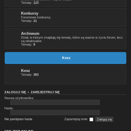
Tematy:
123
Konkursy
Forumowe konkursy.
Tematy:
21
Archiwum
Dział, w którym znajdują się tematy, które są ważne w życiu forum, lecz
są nieaktualne
Tematy:
9
Kosz
Kosz
Tematy:
383
ZALOGUJ SIĘ
•
ZAREJESTRUJ SIĘ
Nazwa użytkownika:
Hasło:
Nie pamiętam hasła
Zapamiętaj mnie