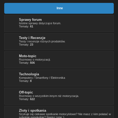
Inne
Sprawy forum
Istotne sprawy dotyczące forum.
Tematy:
61
Testy i Recenzje
Testy i recenzje różnych produktów.
Tematy:
23
Moto-topic
Rozmowy o motoryzacji.
Tematy:
606
Technologia
Komputery / Smartfony / Elektronika
Tematy:
8
Off-topic
Rozmowy o wszystkim innym niż motoryzacja.
Tematy:
622
Zloty i spotkania
Szykuje się ciekawe spotkanie motocyklowe? Nie masz z kim polatać w
sobotnie popołudnie? Napisz tutaj :)