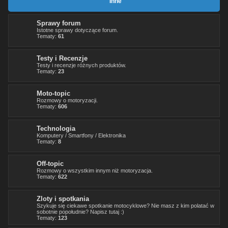
Inne
Sprawy forum
Istotne sprawy dotyczące forum.
Tematy:
61
Testy i Recenzje
Testy i recenzje różnych produktów.
Tematy:
23
Moto-topic
Rozmowy o motoryzacji.
Tematy:
606
Technologia
Komputery / Smartfony / Elektronika
Tematy:
8
Off-topic
Rozmowy o wszystkim innym niż motoryzacja.
Tematy:
622
Zloty i spotkania
Szykuje się ciekawe spotkanie motocyklowe? Nie masz z kim polatać w
sobotnie popołudnie? Napisz tutaj :)
Tematy:
123