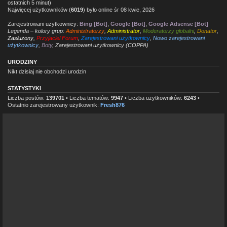
ostatnich 5 minut)
Najwięcej użytkowników (
6019
) było online śr 08 kwie, 2026
Zarejestrowani użytkownicy:
Bing [Bot]
,
Google [Bot]
,
Google Adsense [Bot]
Legenda – kolory grup:
Administratorzy
,
Administrator
,
Moderatorzy globalni
,
Donator
,
Zasłużony
,
Przyjaciel Forum
,
Zarejestrowani użytkownicy
,
Nowo zarejestrowani
użytkownicy
,
Boty
,
Zarejestrowani użytkownicy (COPPA)
URODZINY
Nikt dzisiaj nie obchodzi urodzin
STATYSTYKI
Liczba postów:
139701
• Liczba tematów:
9947
• Liczba użytkowników:
6243
•
Ostatnio zarejestrowany użytkownik:
Fresh876