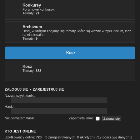
Konkursy
Forumowe konkursy.
Tematy:
21
Archiwum
Dział, w którym znajdują się tematy, które są ważne w życiu forum, lecz
są nieaktualne
Tematy:
9
Kosz
Kosz
Tematy:
383
ZALOGUJ SIĘ
•
ZAREJESTRUJ SIĘ
Nazwa użytkownika:
Hasło:
Nie pamiętam hasła
Zapamiętaj mnie
KTO JEST ONLINE
Użytkownicy online:
720
:: 3 zarejestrowanych, 0 ukrytych i 717 gości (wg danych z