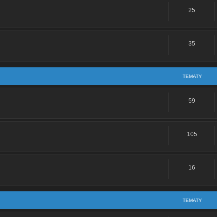
25
: Stukanie sprzęgła
Re: Nie wchodzi na obroty.
35
Re: Romet Z50 80/50 poszukiwanie licznika i czaszy przedniej
TEMATY
Re: Ford Focus MK2 1,6 tdci
Re: Podpięcie świateł na "krótko"
59
Re: Cześć!
105
Re: Śruba od zaworów
kupilem niedawno bartona naked 50 nic w nim nie robilem i mam najechane 100
16
czas dodawania gazu bo jak sie jedzie stala predkoscia to nie szura
wchodzi na obroty.
TEMATY
: Problem po zlozeniu gory silnika