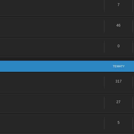
7
oblem po zlozeniu gory silnika
e: Śruba od zaworów
46
a od zaworów
0
e: Jaki to silnik
:
Re: Jincheng Knight - replika Hondy Magna Fifty
TEMATY
: Jaki to silnik
317
Re: Barton TZR 80N by Kojott
27
e: Jaki to silnik
e: Romet Chart 50
5