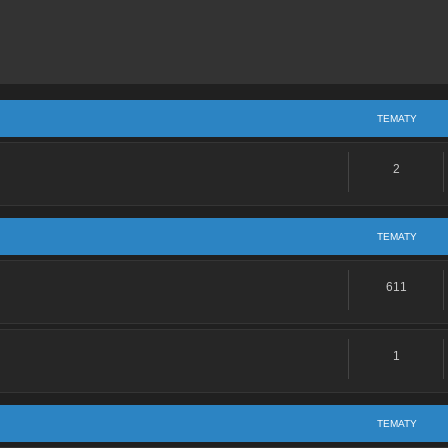
:
Re: Części oryginalne, czy zamienniki? To jest pytanie...
:
Re: Witam
e: Witam wszystkich
TEMATY
m wszystkich
2
: Problem z przerywaniem ogar 900
acie:
Re: Problem z przerywaniem ogar 900
TEMATY
acie:
Re: WItam wszystkich forumowiczów!
611
acie:
Re: witam wszystkich
: Problem z gaźnikiem
1
z gaźnikiem
TEMATY