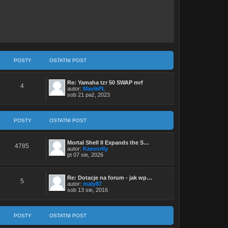
POSTY
OSTATNI POST
Re: Yamaha tzr 50 SWAP mrf
4
autor:
MavikPL
W
sob 21 paź, 2023
y
ś
w
i
POSTY
OSTATNI POST
e
t
l
Mortal Shell II Expands the S…
n
4785
autor:
Kaevorlly
a
W
pt 07 sie, 2026
j
y
n
ś
o
w
w
Re: Dotacje na forum - jak wp…
i
s
5
autor:
maly87
e
z
W
sob 13 sie, 2016
t
y
y
l
p
ś
n
o
w
a
s
i
j
POSTY
OSTATNI POST
t
e
n
t
o