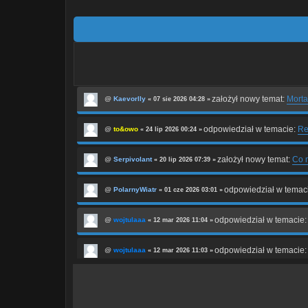
założył nowy temat:
Morta
@
Kaevorlly
« 07 sie 2026 04:28 »
odpowiedział w temacie:
Re
@
to&owo
« 24 lip 2026 00:24 »
założył nowy temat:
Co m
@
Serpivolant
« 20 lip 2026 07:39 »
odpowiedział w temac
@
PolarnyWiatr
« 01 cze 2026 03:01 »
odpowiedział w temacie
@
wojtulaaa
« 12 mar 2026 11:04 »
odpowiedział w temacie
@
wojtulaaa
« 12 mar 2026 11:03 »
odpowiedział w temacie
@
wojtulaaa
« 12 mar 2026 11:01 »