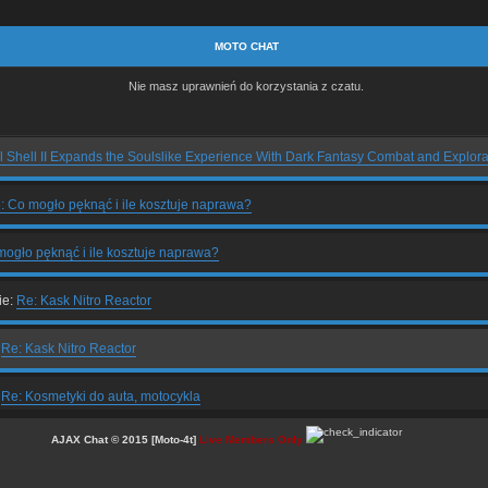
MOTO CHAT
Nie masz uprawnień do korzystania z czatu.
l Shell II Expands the Soulslike Experience With Dark Fantasy Combat and Explora
: Co mogło pęknąć i ile kosztuje naprawa?
ogło pęknąć i ile kosztuje naprawa?
ie:
Re: Kask Nitro Reactor
:
Re: Kask Nitro Reactor
:
Re: Kosmetyki do auta, motocykla
AJAX Chat © 2015 [Moto-4t]
Live Members Only
:
Re: Artykuł o świecach zapłonowych.