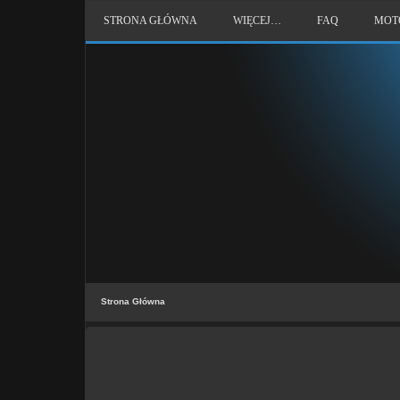
STRONA GŁÓWNA
WIĘCEJ…
FAQ
MOT
Strona Główna