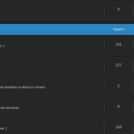
6
ie:
Re: Romet Chart 50
TEMATY
: Jaki to silnik
191
 :)
e: Jaki to silnik
: Jaki to silnik
227
Re: Romet Chart 50
2
awe produkty w dobrych cenach.
Re: Crs By Kaccerski czyli nowy rozdział
Re: GB Street Wrocław
8
lub wymienić.
Re: Alkomat
168
Re: Obrotomierz od zumico gr 500 do crossa 125 lifan
wi :)