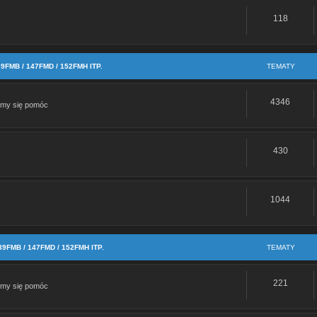
118
Re: Brak zaślepki iglicy
a Dax st125 2023r
MB / 147FMD / 152FMH ITP.
TEMATY
m wszystkich forumowiczów!
4346
amy się pomóc
ówka 55/60 h4 zamiast hs1 35W
430
ke Xsport Molkt problem
da z magneto
1044
oferta/silnik-125cc- ... 7715991768
nik bts 125 cm i mam problem z instalacja jak podlaczyc kable idace z magneto do i
MB / 147FMD / 152FMH ITP.
TEMATY
Re: zwiększenie pojemności
221
amy się pomóc
Re: Motorynka swap 152FMH i inne usprawnienia