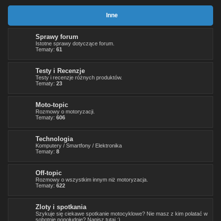
Inne
Sprawy forum
Istotne sprawy dotyczące forum.
Tematy:
61
Testy i Recenzje
Testy i recenzje różnych produktów.
Tematy:
23
Moto-topic
Rozmowy o motoryzacji.
Tematy:
606
Technologia
Komputery / Smartfony / Elektronika
Tematy:
8
Off-topic
Rozmowy o wszystkim innym niż motoryzacja.
Tematy:
622
Zloty i spotkania
Szykuje się ciekawe spotkanie motocyklowe? Nie masz z kim polatać w
sobotnie popołudnie? Napisz tutaj :)