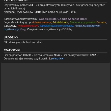
KTO JEST ONLINE
Użytkownicy online:
594
:: 2 zarejestrowanych, 0 ukrytych i 592 gości (wg danych z
ostatnich 5 minut)
Najwięcej użytkowników (
6019
) było online śr 08 kwie, 2026
Zarejestrowani użytkownicy:
Google [Bot]
,
Google Adsense [Bot]
Legenda – kolory grup:
Administratorzy
,
Administrator
,
Moderatorzy globalni
,
Donator
,
Zasłużony
,
Przyjaciel Forum
,
Zarejestrowani użytkownicy
,
Nowo zarejestrowani
użytkownicy
,
Boty
,
Zarejestrowani użytkownicy (COPPA)
URODZINY
Nikt dzisiaj nie obchodzi urodzin
STATYSTYKI
Liczba postów:
139701
• Liczba tematów:
9947
• Liczba użytkowników:
6242
•
Ostatnio zarejestrowany użytkownik:
Lewisutick