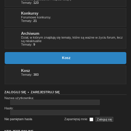
Tematy:
123
Konkursy
Forumowe konkursy.
Tematy:
21
Archiwum
Dział, w którym znajdują się tematy, które są ważne w życiu forum, lecz
są nieaktualne
Tematy:
9
Kosz
Kosz
Tematy:
383
ZALOGUJ SIĘ
•
ZAREJESTRUJ SIĘ
Nazwa użytkownika:
Hasło:
Nie pamiętam hasła
Zapamiętaj mnie