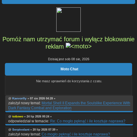
Pomóż nam utrzymać forum i wyłącz blokowanie
reklam
Dzisiaj jest sob 08 sie, 2026
Moto Chat
Nie masz uprawnień do korzystania z czatu.
@
Kaevorlly
« 07 sie 2026 04:28 »
założył nowy temat:
Mortal Shell II Expands the Soulslike Experience With
Dark Fantasy Combat and Exploration
@
to&owo
« 24 lip 2026 00:24 »
odpowiedział w temacie:
Re: Co mogło pęknąć i ile kosztuje naprawa?
@
Serpivolant
« 20 lip 2026 07:39 »
założył nowy temat:
Co mogło pęknąć i ile kosztuje naprawa?