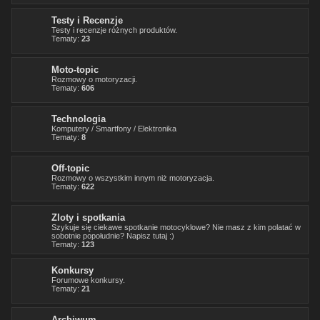
Testy i Recenzje
Testy i recenzje różnych produktów.
Tematy:
23
Moto-topic
Rozmowy o motoryzacji.
Tematy:
606
Technologia
Komputery / Smartfony / Elektronika
Tematy:
8
Off-topic
Rozmowy o wszystkim innym niż motoryzacja.
Tematy:
622
Zloty i spotkania
Szykuje się ciekawe spotkanie motocyklowe? Nie masz z kim polatać w
sobotnie popołudnie? Napisz tutaj :)
Tematy:
123
Konkursy
Forumowe konkursy.
Tematy:
21
Archiwum