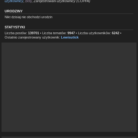
użytkownicy
,
Boty
,
Zarejestrowani użytkownicy (COPPA)
URODZINY
Nikt dzisiaj nie obchodzi urodzin
STATYSTYKI
Liczba postów:
139701
• Liczba tematów:
9947
• Liczba użytkowników:
6242
•
Ostatnio zarejestrowany użytkownik:
Lewisutick