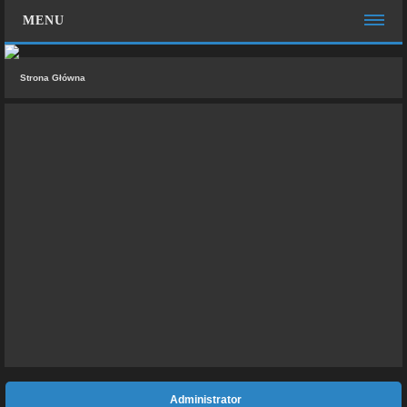
MENU
STRONA GŁÓWNA
Strona Główna
WIĘCEJ…
Zespół administracyjny
FAQ
MOTO CHAT
ZALOGUJ SIĘ
ZAREJESTRUJ SIĘ
KONTAKT Z NAMI
Administrator