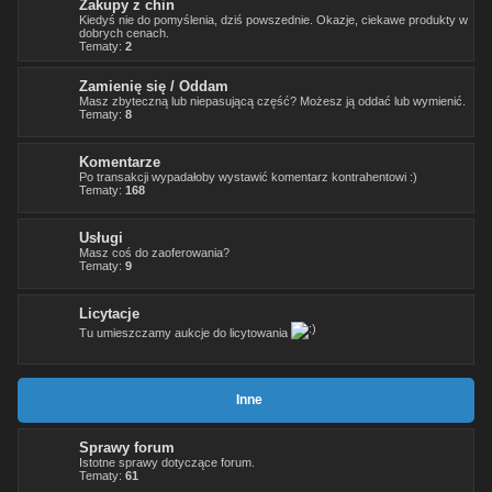
Zakupy z chin
odpowiedział w temacie:
Re: Romet Chart 50
Kiedyś nie do pomyślenia, dziś powszednie. Okazje, ciekawe produkty w
dobrych cenach.
@
wojtulaaa
Tematy:
« 11 wrz 2025 15:00 »
2
odpowiedział w temacie:
Re: Crs By Kaccerski czyli nowy rozdział
Zamienię się / Oddam
@
wojtulaaa
« 11 wrz 2025 14:56 »
Masz zbyteczną lub niepasującą część? Możesz ją oddać lub wymienić.
odpowiedział w temacie:
Re: GB Street Wrocław
Tematy:
8
@
wojtulaaa
« 11 wrz 2025 14:52 »
odpowiedział w temacie:
Re: Alkomat
Komentarze
Po transakcji wypadałoby wystawić komentarz kontrahentowi :)
@
wojtulaaa
« 11 wrz 2025 14:47 »
Tematy:
168
odpowiedział w temacie:
Re: Obrotomierz od zumico gr 500 do crossa 125
lifan
Usługi
@
wojtulaaa
Masz coś do zaoferowania?
« 10 wrz 2025 13:29 »
Tematy:
9
odpowiedział w temacie:
Re: Kymco Activ 50
@
Żuberek
« 09 wrz 2025 19:41 »
Licytacje
założył nowy temat:
Jaki to silnik
Tu umieszczamy aukcje do licytowania
Inne
Sprawy forum
Istotne sprawy dotyczące forum.
Tematy:
61