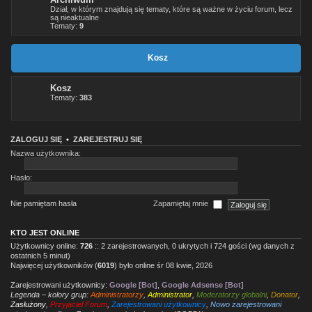
Dział, w którym znajdują się tematy, które są ważne w życiu forum, lecz
są nieaktualne
Tematy:
9
Kosz
Kosz
Tematy:
383
ZALOGUJ SIĘ
•
ZAREJESTRUJ SIĘ
Nazwa użytkownika:
Hasło:
Nie pamiętam hasła
Zapamiętaj mnie
KTO JEST ONLINE
Użytkownicy online:
726
:: 2 zarejestrowanych, 0 ukrytych i 724 gości (wg danych z
ostatnich 5 minut)
Najwięcej użytkowników (
6019
) było online śr 08 kwie, 2026
Zarejestrowani użytkownicy:
Google [Bot]
,
Google Adsense [Bot]
Legenda – kolory grup:
Administratorzy
,
Administrator
,
Moderatorzy globalni
,
Donator
,
Zasłużony
,
Przyjaciel Forum
,
Zarejestrowani użytkownicy
,
Nowo zarejestrowani