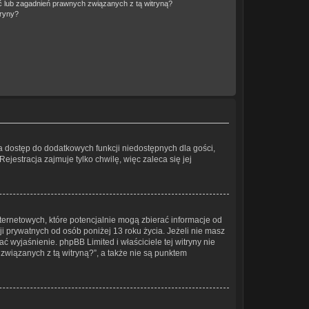
 lub zagadnień prawnych związanych z tą witryną?
tryny?
wia dostęp do dodatkowych funkcji niedostępnych dla gości,
jestracja zajmuje tylko chwilę, więc zaleca się jej
ternetowych, które potencjalnie mogą zbierać informacje od
 prywatnych od osób poniżej 13 roku życia. Jeżeli nie masz
ć wyjaśnienie. phpBB Limited i właściciele tej witryny nie
wiązanych z tą witryną?”, a także nie są punktem