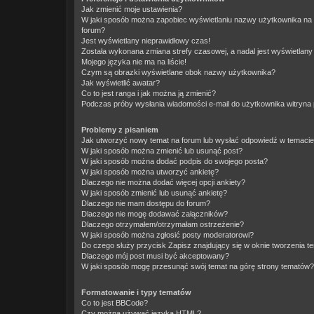
Jak zmienić moje ustawienia?
W jaki sposób można zapobiec wyświetlaniu nazwy użytkownika na 
forum?
Jest wyświetlany nieprawidłowy czas!
Została wykonana zmiana strefy czasowej, a nadal jest wyświetlany
Mojego języka nie ma na liście!
Czym są obrazki wyświetlane obok nazwy użytkownika?
Jak wyświetlić awatar?
Co to jest ranga i jak można ją zmienić?
Podczas próby wysłania wiadomości e-mail do użytkownika witryna 
Problemy z pisaniem
Jak utworzyć nowy temat na forum lub wysłać odpowiedź w temaci
W jaki sposób można zmienić lub usunąć post?
W jaki sposób można dodać podpis do swojego posta?
W jaki sposób można utworzyć ankietę?
Dlaczego nie można dodać więcej opcji ankiety?
W jaki sposób zmienić lub usunąć ankietę?
Dlaczego nie mam dostępu do forum?
Dlaczego nie mogę dodawać załączników?
Dlaczego otrzymałem/otrzymałam ostrzeżenie?
W jaki sposób można zgłosić posty moderatorowi?
Do czego służy przycisk
Zapisz
znajdujący się w oknie tworzenia t
Dlaczego mój post musi być akceptowany?
W jaki sposób mogę przesunąć swój temat na górę strony tematów?
Formatowanie i typy tematów
Co to jest BBCode?
Czy można używać języka HTML?