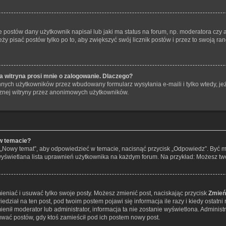
postów dany użytkownik napisał lub jaki ma status na forum, np. moderatora czy
eży pisać postów tylko po to, aby zwiększyć swój licznik postów i przez to swoją ran
 witryna prosi mnie o zalogowanie. Dlaczego?
nych użytkowników przez wbudowany formularz wysyłania e-maili i tylko wtedy, jeże
znej witryny przez anonimowych użytkowników.
w temacie?
 „Nowy temat”, aby odpowiedzieć w temacie, nacisnąć przycisk „Odpowiedz”. Być 
 wyświetlana lista uprawnień użytkownika na każdym forum. Na przykład: Możesz t
ieniać i usuwać tylko swoje posty. Możesz zmienić post, naciskając przycisk
Zmień
dział na ten post, pod twoim postem pojawi się informacja ile razy i kiedy ostatni r
zmienił moderator lub administrator, informacja ta nie zostanie wyświetlona. Adminis
uwać postów, gdy ktoś zamieścił pod ich postem nowy post.