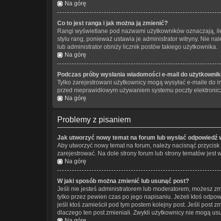
Na górę
Co to jest ranga i jak można ją zmienić?
Rangi wyświetlane pod nazwami użytkowników oznaczają, ile 
stylu rang, ponieważ ustawia je administrator witryny. Nie nal
lub administrator obniży licznik postów takiego użytkownika.
Na górę
Podczas próby wysłania wiadomości e-mail do użytkownika
Tylko zarejestrowani użytkownicy mogą wysyłać e-maile do in
przed nieprawidłowym używaniem systemu poczty elektronic
Na górę
Problemy z pisaniem
Jak utworzyć nowy temat na forum lub wysłać odpowiedź 
Aby utworzyć nowy temat na forum, należy nacisnąć przycisk
zarejestrować. Na dole strony forum lub strony tematów jest
Na górę
W jaki sposób można zmienić lub usunąć post?
Jeśli nie jesteś administratorem lub moderatorem, możesz zm
tylko przez pewien czas po jego napisaniu. Jeżeli ktoś odpowie
jeśli ktoś zamieścił pod tym postem kolejny post. Jeśli post 
dlaczego ten post zmieniali. Zwykli użytkownicy nie mogą us
Na górę