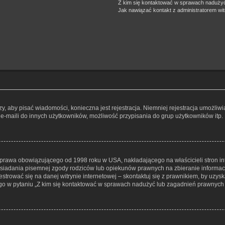
Z kim się kontaktować w sprawach nadużyć
Jak nawiązać kontakt z administratorem wi
czy, aby pisać wiadomości, konieczna jest rejestracja. Niemniej rejestracja umożli
e-maili do innych użytkowników, możliwość przypisania do grup użytkowników itp. Re
– prawa obowiązującego od 1998 roku w USA, nakładającego na właścicieli stron in
osiadania pisemnej zgody rodziców lub opiekunów prawnych na zbieranie informacji
trować się na danej witrynie internetowej – skontaktuj się z prawnikiem, by uzyska
o w pytaniu „Z kim się kontaktować w sprawach nadużyć lub zagadnień prawnych z