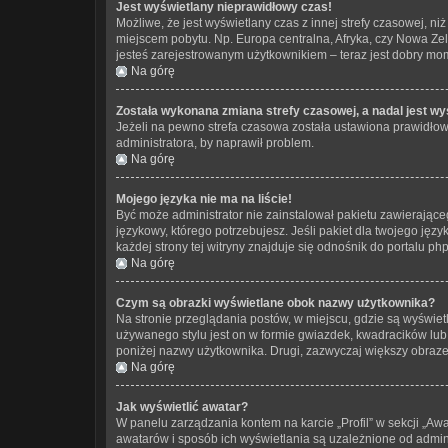
Jest wyświetlany nieprawidłowy czas!
Możliwe, że jest wyświetlany czas z innej strefy czasowej, niż
miejscem pobytu. Np. Europa centralna, Afryka, czy Nowa Zel
jesteś zarejestrowanym użytkownikiem – teraz jest dobry mom
Na górę
Została wykonana zmiana strefy czasowej, a nadal jest wy
Jeżeli na pewno strefa czasowa została ustawiona prawidłowo
administratora, by naprawił problem.
Na górę
Mojego języka nie ma na liście!
Być może administrator nie zainstalował pakietu zawierająceg
językowy, którego potrzebujesz. Jeśli pakiet dla twojego jęz
każdej strony tej witryny znajduje się odnośnik do portalu ph
Na górę
Czym są obrazki wyświetlane obok nazwy użytkownika?
Na stronie przeglądania postów, w miejscu, gdzie są wyświe
używanego stylu jest on w formie gwiazdek, kwadracików lub k
poniżej nazwy użytkownika. Drugi, zazwyczaj większy obrazek
Na górę
Jak wyświetlić awatar?
W panelu zarządzania kontem na karcie „Profil” w sekcji „Awa
awatarów i sposób ich wyświetlania są uzależnione od adminis