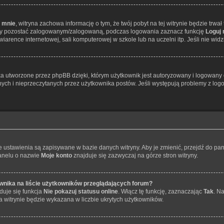
 mnie
, witryna zachowa informację o tym, że twój pobyt na tej witrynie będzie trwa
Aby pozostać zalogowanym/zalogowaną, podczas logowania zaznacz funkcję
Loguj
arence internetowej, sali komputerowej w szkole lub na uczelni itp. Jeśli nie widzisz
 utworzone przez phpBB dzięki, którym użytkownik jest autoryzowany i logowany do
anych i nieprzeczytanych przez użytkownika postów. Jeśli występują problemy z 
je ustawienia są zapisywane w bazie danych witryny. Aby je zmienić, przejdź do 
panelu o nazwie
Moje konto
znajduje się zazwyczaj na górze stron witryny.
wnika na liście użytkowników przeglądających forum?
duje się funkcja
Nie pokazuj statusu online
. Włącz tę funkcję, zaznaczając
Tak
. N
a witrynie będzie wykazana w liczbie ukrytych użytkowników.