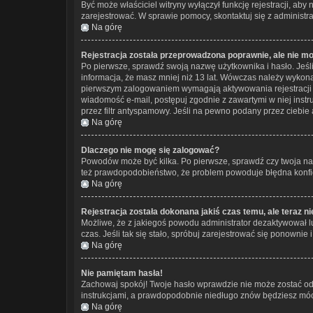
Być może właściciel witryny wyłączył funkcję rejestracji, aby
zarejestrować. W sprawie pomocy, skontaktuj się z administra
Na górę
Rejestracja została przeprowadzona poprawnie, ale nie m
Po pierwsze, sprawdź swoją nazwę użytkownika i hasło. Jeśl
informacja, że masz mniej niż 13 lat. Wówczas należy wykonać
pierwszym zalogowaniem wymagają aktywowania rejestracji prze
wiadomość e-mail, postępuj zgodnie z zawartymi w niej instr
przez filtr antyspamowy. Jeśli na pewno podany przez ciebie 
Na górę
Dlaczego nie mogę się zalogować?
Powodów może być kilka. Po pierwsze, sprawdź czy twoja nazwa
też prawdopodobieństwo, że problem powoduje błędna konfigur
Na górę
Rejestracja została dokonana jakiś czas temu, ale teraz n
Możliwe, że z jakiegoś powodu administrator dezaktywował lub
czas. Jeśli tak się stało, spróbuj zarejestrować się ponown
Na górę
Nie pamiętam hasła!
Zachowaj spokój! Twoje hasło wprawdzie nie może zostać odz
instrukcjami, a prawdopodobnie niedługo znów będziesz móc
Na górę