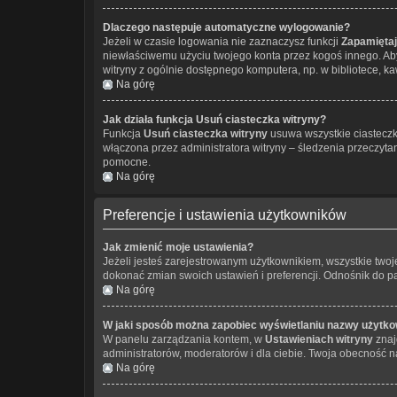
Dlaczego następuje automatyczne wylogowanie?
Jeżeli w czasie logowania nie zaznaczysz funkcji
Zapamiętaj
niewłaściwemu użyciu twojego konta przez kogoś innego. 
witryny z ogólnie dostępnego komputera, np. w bibliotece, kawi
Na górę
Jak działa funkcja
Usuń ciasteczka witryny
?
Funkcja
Usuń ciasteczka witryny
usuwa wszystkie ciasteczka
włączona przez administratora witryny – śledzenia przeczyt
pomocne.
Na górę
Preferencje i ustawienia użytkowników
Jak zmienić moje ustawienia?
Jeżeli jesteś zarejestrowanym użytkownikiem, wszystkie two
dokonać zmian swoich ustawień i preferencji. Odnośnik do 
Na górę
W jaki sposób można zapobiec wyświetlaniu nazwy użytko
W panelu zarządzania kontem, w
Ustawieniach witryny
znaj
administratorów, moderatorów i dla ciebie. Twoja obecność n
Na górę