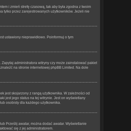
 kontem i zmień strefę czasową, tak aby była zgodna z twoim
a tylko przez zarejestrowanych użytkowników. Jeżeli nie
est ustawiony nieprawidłowo. Poinformuj o tym
. Zapytaj administratora witryny czy może zainstalować pakiet
a znaleźć na stronie internetowej phpBB Limited. Na dole
ek jest skojarzony z rangą użytkownika. W zależności od
 jest jego status na tej witrynie. Jest on wyświetlany
 lub osobisty dla każdego użytkownika.
 lub Prześlij awatar, można dodać awatar. Wyświetlanie
ktować się z jej administratorem.