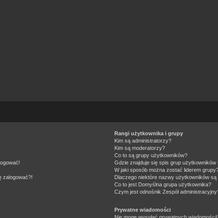
Rangi użytkownika i grupy
Kim są administratorzy?
Kim są moderatorzy?
Co to są grupy użytkowników?
alogować!
Gdzie znajduje się spis grup użytkowników
W jaki sposób można zostać liderem grupy
ię zalogować?!
Dlaczego niektóre nazwy użytkowników są 
Co to jest
Domyślna grupa użytkownika
?
Czym jest odnośnik
Zespół administracyjny
Prywatne wiadomości
Nie mogę wysyłać prywatnych wiadomości!