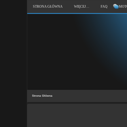
STRONA GŁÓWNA
WIĘCEJ…
FAQ
MOT
Strona Główna