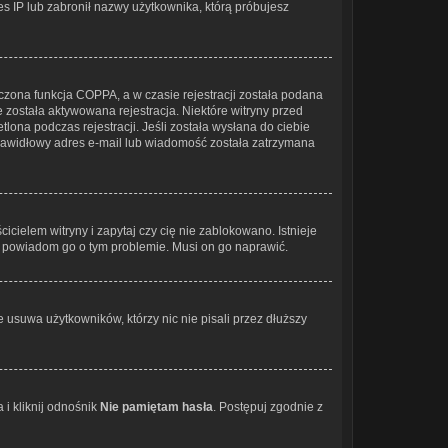
res IP lub zabronił nazwy użytkownika, którą próbujesz
czona funkcja COPPA, a w czasie rejestracji została podana
e została aktywowana rejestracja. Niektóre witryny przed
lona podczas rejestracji. Jeśli została wysłana do ciebie
eprawidłowy adres e-mail lub wiadomość została zatrzymana
cielem witryny i zapytaj czy cię nie zablokowano. Istnieje
 i powiadom go o tym problemie. Musi on go naprawić.
 usuwa użytkowników, którzy nic nie pisali przez dłuższy
i kliknij odnośnik
Nie pamiętam hasła
. Postępuj zgodnie z