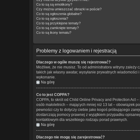
Co to są są emotikony?
Czy można umieszczać obrazki w poście?
Co to są ogłoszenia globalne?
Co to są ogłoszenia?
Co to są przyklejone tematy?
Co to są zamknięte tematy?
Co to są ikony tematu?
Problemy z logowaniem i rejestracją
Dlaczego w ogóle muszę się rejestrować?
Możliwe, że nie musisz. To od administratora witryny zależy 
takich jak własny awatar, wysyłanie prywatnych wiadomości i 
wykonanie.
Na górę
Co to jest COPPA?
COPPA, to skrót od Child Online Privacy and Protection Act 
osób małoletnich – mających mniej niż 13 lat – obowiązek p
pewności czy to dotyczy ciebie jako kogoś próbującego zarejes
dostarczają pomocy prawnej z wyjątkiem przypadku opisaneg
kontaktowym dla wszelkiego rodzaju porad prawnych.
Na górę
Dlaczego nie mogę się zarejestrować?