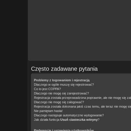
Często zadawane pytania
Problemy z logowaniem i rejestracją
Dlaczego w ogóle muszę się rejestrować?
Co to jest COPPA?
Dlaczego nie mogę się zarejestrować?
Rejestracja została przeprowadzona poprawnie, ale nie mogę się z
Dlaczego nie mogę się zalogować?
Rejestracja została dokonana jakiś czas temu, ale teraz nie mogę s
Nie pamiętam hasła!
Dlaczego następuje automatyczne wylogowanie?
Jak działa funkcja
Usuń ciasteczka witryny
?
Preferencje i ustawienia użytkowników