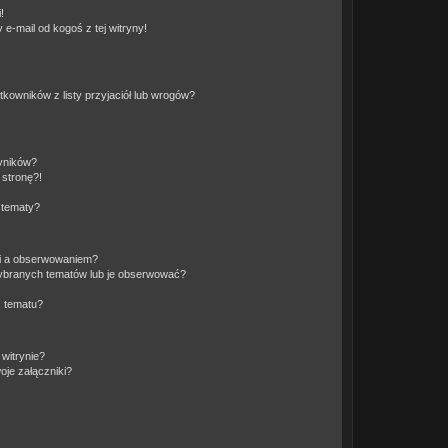
!
e-mail od kogoś z tej witryny!
owników z listy przyjaciół lub wrogów?
yników?
stronę?!
 tematy?
ki a obserwowaniem?
ybranych tematów lub je obserwować?
, tematu?
 witrynie?
je załączniki?