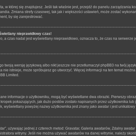
 ta, w której się znajdujesz. Jeśli tak właśnie jest, przejdź do panelu zarządzania
andia. Zmiana strefy czasowej, tak jak i większości ustawień, może zostać wykonan
ent, by się zarejestrować.
świetlany nieprawidłowy czas!
, a czas nadal jest wyświetlany nieprawidłowo, oznacza to, że czas na serwerze j
o twoją wersję językową albo nikt jeszcze nie przetłumaczył phpBB3 na twój język
yka nie istnieje, może spróbujesz go utworzyć. Więcej informacji na ten temat możn
pBB Limited.
tlane informacje o użytkowniku, mogą być wyświetlane dwa obrazki. Pierwszy obraz
ropek pokazujących, jak dużo postów zostało napisanych przez użytkownika lub jaki
, wyświetlany powyżej nazwy użytkownika jest znany jako awatar i jest unikatowy
tar”, używając jednej z czterech metod: Gravatar, Galeria awatarów, Zdalny awatar
tratora witryny. Jeśli nie można używać awatarów na danej witrynie, należy skonta