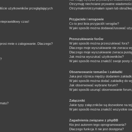
Otrzymuję niechciane prywatne wiadomości
liście użytkowników przeglądających
Otrzymałem/otrzymałam spam lub obraźliwy 
Przyjaciele i wrogowie
 nieprawidłowy czas!
Co to jest lista przyjaciół i wrogów?
W jaki sposób można dodawać/usuwać użytk
Przeszukiwanie forów
W jaki sposób można przeszukiwać fora?
prosi mnie o zalogowanie. Dlaczego?
Dlaczego moje wyszukiwanie nie zwraca w
Dlaczego moje wyszukiwanie zwraca pustą 
Jak można wyszukać użytkowników?
e?
W jaki sposób można znaleźć swoje posty i
Obserwowanie tematów i zakładki
Jaka jest różnica między dodaniem zakład
W jaki sposób można dodać zakładkę do w
Jak obserwować wybrane forum?
W jaki sposób usunąć obserwowanie forum
Załączniki
ematu?
Jakie typy załączników są dozwolone na tej
W jaki sposób można znaleźć wszystkie swo
Zagadnienia związane z phpBB
Kto jest autorem tego oprogramowania?
Dlaczego funkcja X nie jest dostępna?