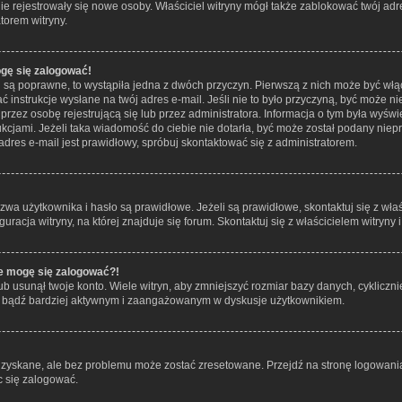
 nie rejestrowały się nowe osoby. Właściciel witryny mógł także zablokować twój ad
torem witryny.
ogę się zalogować!
i są poprawne, to wystąpiła jedna z dwóch przyczyn. Pierwszą z nich może być włą
 instrukcje wysłane na twój adres e-mail. Jeśli nie to było przyczyną, być może ni
z osobę rejestrującą się lub przez administratora. Informacja o tym była wyświet
ukcjami. Jeżeli taka wiadomość do ciebie nie dotarła, być może został podany ni
adres e-mail jest prawidłowy, spróbuj skontaktować się z administratorem.
 użytkownika i hasło są prawidłowe. Jeżeli są prawidłowe, skontaktuj się z właści
acja witryny, na której znajduje się forum. Skontaktuj się z właścicielem witryny
ie mogę się zalogować?!
 usunął twoje konto. Wiele witryn, aby zmniejszyć rozmiar bazy danych, cyklicznie
ie i bądź bardziej aktywnym i zaangażowanym w dyskusje użytkownikiem.
yskane, ale bez problemu może zostać zresetowane. Przejdź na stronę logowania 
 się zalogować.