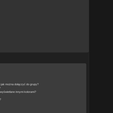
 i jak można dołączyć do grupy?
?
wyświetlane innymi kolorami?
?