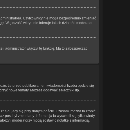
 administratora. Użytkownicy nie mogą bezpośrednio zmieniać
gę. Większość witryn nie toleruje takich działań i moderator
li administrator włączył tę funkcję. Ma to zabezpieczać
może, że przed publikowaniem wiadomości trzeba będzie się
worzyć nowe tematy, Możesz dodawać załączniki itp.
znajdujący się przy danym poście. Czasami można to zrobić
az post był zmieniany. Informacja ta wyświetli się tylko wtedy,
tratorzy i moderatorzy mogą zostawić notatkę z informacją,