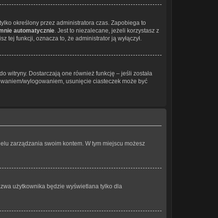
ł tylko określony przez administratora czas. Zapobiega to
 mnie automatycznie
. Jest to niezalecane, jeżeli korzystasz z
 tej funkcji, oznacza to, że administrator ją wyłączył.
 witryny. Dostarczają one również funkcję – jeśli została
logowaniem/wylogowaniem, usunięcie ciasteczek może być
panelu zarządzania swoim kontem. W tym miejscu możesz
azwa użytkownika będzie wyświetlana tylko dla