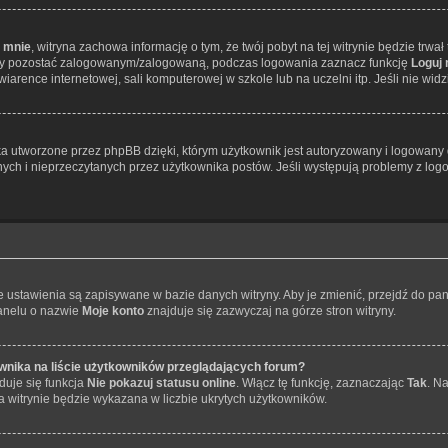
 mnie
, witryna zachowa informację o tym, że twój pobyt na tej witrynie będzie trwa
Aby pozostać zalogowanym/zalogowaną, podczas logowania zaznacz funkcję
Loguj
arence internetowej, sali komputerowej w szkole lub na uczelni itp. Jeśli nie widzisz
 utworzone przez phpBB dzięki, którym użytkownik jest autoryzowany i logowany do
anych i nieprzeczytanych przez użytkownika postów. Jeśli występują problemy z 
je ustawienia są zapisywane w bazie danych witryny. Aby je zmienić, przejdź do 
panelu o nazwie
Moje konto
znajduje się zazwyczaj na górze stron witryny.
wnika na liście użytkowników przeglądających forum?
duje się funkcja
Nie pokazuj statusu online
. Włącz tę funkcję, zaznaczając
Tak
. N
a witrynie będzie wykazana w liczbie ukrytych użytkowników.