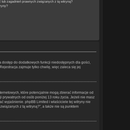
 lub zagadnień prawnych związanych z tą witryną?
tryny?
wia dostęp do dodatkowych funkcji niedostępnych dla gości,
jestracja zajmuje tylko chwilę, więc zaleca się jej
ternetowych, które potencjalnie mogą zbierać informacje od
 prywatnych od osób poniżej 13 roku życia. Jeżeli nie masz
ć wyjaśnienie. phpBB Limited i właściciele tej witryny nie
wiązanych z tą witryną?”, a także nie są punktem