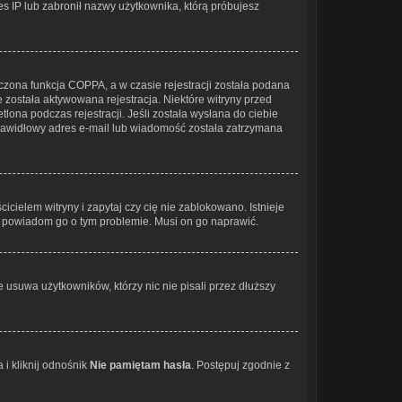
res IP lub zabronił nazwy użytkownika, którą próbujesz
czona funkcja COPPA, a w czasie rejestracji została podana
e została aktywowana rejestracja. Niektóre witryny przed
lona podczas rejestracji. Jeśli została wysłana do ciebie
eprawidłowy adres e-mail lub wiadomość została zatrzymana
cielem witryny i zapytaj czy cię nie zablokowano. Istnieje
 i powiadom go o tym problemie. Musi on go naprawić.
 usuwa użytkowników, którzy nic nie pisali przez dłuższy
i kliknij odnośnik
Nie pamiętam hasła
. Postępuj zgodnie z