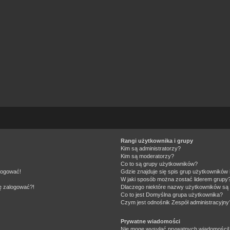
Rangi użytkownika i grupy
Kim są administratorzy?
Kim są moderatorzy?
Co to są grupy użytkowników?
alogować!
Gdzie znajduje się spis grup użytkowników
W jaki sposób można zostać liderem grupy
ię zalogować?!
Dlaczego niektóre nazwy użytkowników są 
Co to jest
Domyślna grupa użytkownika
?
Czym jest odnośnik
Zespół administracyjny
Prywatne wiadomości
Nie mogę wysyłać prywatnych wiadomości!