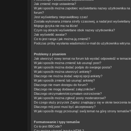
Jak zmienić moje ustawienia?
W jaki sposób można zapobiec wyświetlaniu nazwy użytkownika na 
forum?
Jest wyświetlany nieprawidłowy czas!
Została wykonana zmiana strefy czasowej, a nadal jest wyświetlany
Mojego języka nie ma na liście!
Czym są obrazki wyświetlane obok nazwy użytkownika?
Jak wyświetlić awatar?
Co to jest ranga i jak można ją zmienić?
Podczas próby wysłania wiadomości e-mail do użytkownika witryna 
Problemy z pisaniem
Jak utworzyć nowy temat na forum lub wysłać odpowiedź w temaci
W jaki sposób można zmienić lub usunąć post?
W jaki sposób można dodać podpis do swojego posta?
W jaki sposób można utworzyć ankietę?
Dlaczego nie można dodać więcej opcji ankiety?
W jaki sposób zmienić lub usunąć ankietę?
Dlaczego nie mam dostępu do forum?
Dlaczego nie mogę dodawać załączników?
Dlaczego otrzymałem/otrzymałam ostrzeżenie?
W jaki sposób można zgłosić posty moderatorowi?
Do czego służy przycisk
Zapisz
znajdujący się w oknie tworzenia t
Dlaczego mój post musi być akceptowany?
W jaki sposób mogę przesunąć swój temat na górę strony tematów?
Formatowanie i typy tematów
Co to jest BBCode?
Czy można używać języka HTML?