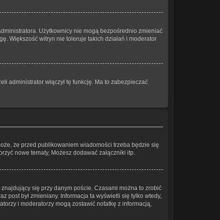
 administratora. Użytkownicy nie mogą bezpośrednio zmieniać
gę. Większość witryn nie toleruje takich działań i moderator
li administrator włączył tę funkcję. Ma to zabezpieczać
może, że przed publikowaniem wiadomości trzeba będzie się
worzyć nowe tematy, Możesz dodawać załączniki itp.
znajdujący się przy danym poście. Czasami można to zrobić
az post był zmieniany. Informacja ta wyświetli się tylko wtedy,
tratorzy i moderatorzy mogą zostawić notatkę z informacją,