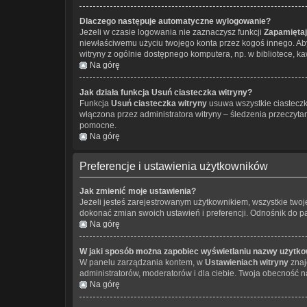
Dlaczego następuje automatyczne wylogowanie?
Jeżeli w czasie logowania nie zaznaczysz funkcji
Zapamiętaj
niewłaściwemu użyciu twojego konta przez kogoś innego. 
witryny z ogólnie dostępnego komputera, np. w bibliotece, kawi
Na górę
Jak działa funkcja
Usuń ciasteczka witryny
?
Funkcja
Usuń ciasteczka witryny
usuwa wszystkie ciasteczka
włączona przez administratora witryny – śledzenia przeczyt
pomocne.
Na górę
Preferencje i ustawienia użytkowników
Jak zmienić moje ustawienia?
Jeżeli jesteś zarejestrowanym użytkownikiem, wszystkie two
dokonać zmian swoich ustawień i preferencji. Odnośnik do 
Na górę
W jaki sposób można zapobiec wyświetlaniu nazwy użytko
W panelu zarządzania kontem, w
Ustawieniach witryny
znaj
administratorów, moderatorów i dla ciebie. Twoja obecność n
Na górę