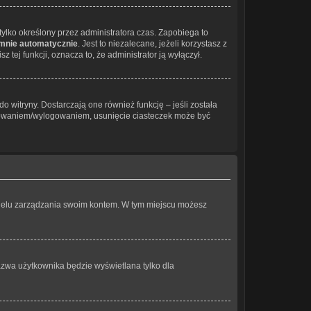
ł tylko określony przez administratora czas. Zapobiega to
 mnie automatycznie
. Jest to niezalecane, jeżeli korzystasz z
 tej funkcji, oznacza to, że administrator ją wyłączył.
 witryny. Dostarczają one również funkcję – jeśli została
logowaniem/wylogowaniem, usunięcie ciasteczek może być
panelu zarządzania swoim kontem. W tym miejscu możesz
azwa użytkownika będzie wyświetlana tylko dla