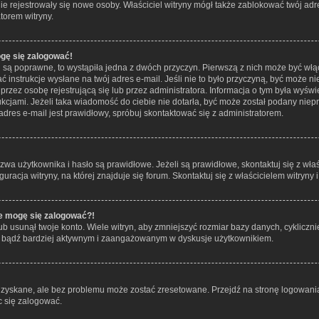
 nie rejestrowały się nowe osoby. Właściciel witryny mógł także zablokować twój ad
torem witryny.
ogę się zalogować!
i są poprawne, to wystąpiła jedna z dwóch przyczyn. Pierwszą z nich może być włą
 instrukcje wysłane na twój adres e-mail. Jeśli nie to było przyczyną, być może ni
z osobę rejestrującą się lub przez administratora. Informacja o tym była wyświet
ukcjami. Jeżeli taka wiadomość do ciebie nie dotarła, być może został podany ni
adres e-mail jest prawidłowy, spróbuj skontaktować się z administratorem.
 użytkownika i hasło są prawidłowe. Jeżeli są prawidłowe, skontaktuj się z właści
acja witryny, na której znajduje się forum. Skontaktuj się z właścicielem witryny
ie mogę się zalogować?!
 usunął twoje konto. Wiele witryn, aby zmniejszyć rozmiar bazy danych, cyklicznie
ie i bądź bardziej aktywnym i zaangażowanym w dyskusje użytkownikiem.
yskane, ale bez problemu może zostać zresetowane. Przejdź na stronę logowania 
 się zalogować.