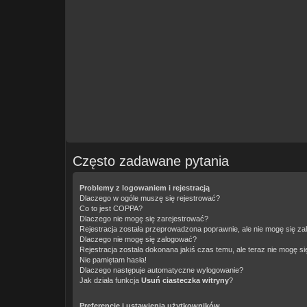
Często zadawane pytania
Problemy z logowaniem i rejestracją
Dlaczego w ogóle muszę się rejestrować?
Co to jest COPPA?
Dlaczego nie mogę się zarejestrować?
Rejestracja została przeprowadzona poprawnie, ale nie mogę się z
Dlaczego nie mogę się zalogować?
Rejestracja została dokonana jakiś czas temu, ale teraz nie mogę s
Nie pamiętam hasła!
Dlaczego następuje automatyczne wylogowanie?
Jak działa funkcja
Usuń ciasteczka witryny
?
Preferencje i ustawienia użytkowników