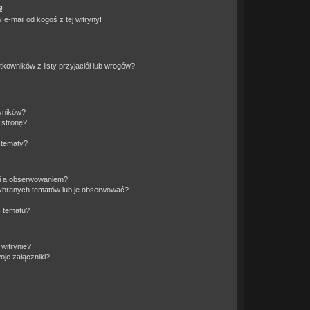
!
e-mail od kogoś z tej witryny!
owników z listy przyjaciół lub wrogów?
yników?
stronę?!
 tematy?
ki a obserwowaniem?
ybranych tematów lub je obserwować?
, tematu?
 witrynie?
je załączniki?