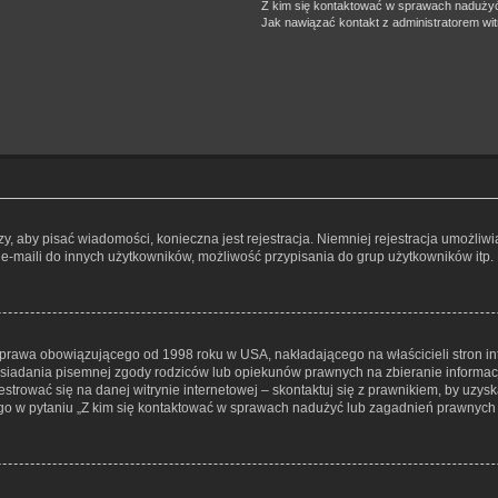
Z kim się kontaktować w sprawach nadużyć
Jak nawiązać kontakt z administratorem wi
czy, aby pisać wiadomości, konieczna jest rejestracja. Niemniej rejestracja umożli
e-maili do innych użytkowników, możliwość przypisania do grup użytkowników itp. Re
– prawa obowiązującego od 1998 roku w USA, nakładającego na właścicieli stron in
osiadania pisemnej zgody rodziców lub opiekunów prawnych na zbieranie informacji
trować się na danej witrynie internetowej – skontaktuj się z prawnikiem, by uzyska
o w pytaniu „Z kim się kontaktować w sprawach nadużyć lub zagadnień prawnych z