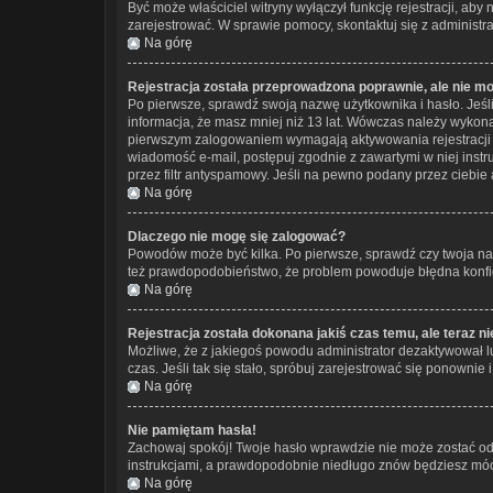
Być może właściciel witryny wyłączył funkcję rejestracji, aby
zarejestrować. W sprawie pomocy, skontaktuj się z administra
Na górę
Rejestracja została przeprowadzona poprawnie, ale nie m
Po pierwsze, sprawdź swoją nazwę użytkownika i hasło. Jeśl
informacja, że masz mniej niż 13 lat. Wówczas należy wykonać
pierwszym zalogowaniem wymagają aktywowania rejestracji prze
wiadomość e-mail, postępuj zgodnie z zawartymi w niej instr
przez filtr antyspamowy. Jeśli na pewno podany przez ciebie 
Na górę
Dlaczego nie mogę się zalogować?
Powodów może być kilka. Po pierwsze, sprawdź czy twoja nazwa
też prawdopodobieństwo, że problem powoduje błędna konfigur
Na górę
Rejestracja została dokonana jakiś czas temu, ale teraz n
Możliwe, że z jakiegoś powodu administrator dezaktywował lub
czas. Jeśli tak się stało, spróbuj zarejestrować się ponown
Na górę
Nie pamiętam hasła!
Zachowaj spokój! Twoje hasło wprawdzie nie może zostać odz
instrukcjami, a prawdopodobnie niedługo znów będziesz móc
Na górę