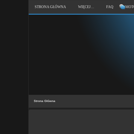
STRONA GŁÓWNA
WIĘCEJ…
FAQ
MOT
Strona Główna