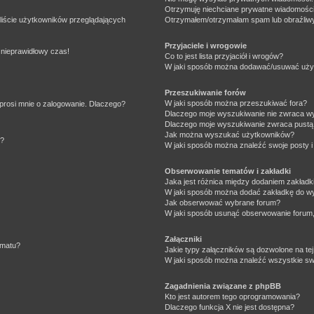
Otrzymuję niechciane prywatne wiadomości
liście użytkowników przeglądających
Otrzymałem/otrzymałam spam lub obraźliwy 
Przyjaciele i wrogowie
 nieprawidłowy czas!
Co to jest lista przyjaciół i wrogów?
W jaki sposób można dodawać/usuwać użytk
Przeszukiwanie forów
W jaki sposób można przeszukiwać fora?
prosi mnie o zalogowanie. Dlaczego?
Dlaczego moje wyszukiwanie nie zwraca w
Dlaczego moje wyszukiwanie zwraca pustą 
Jak można wyszukać użytkowników?
e?
W jaki sposób można znaleźć swoje posty i
Obserwowanie tematów i zakładki
Jaka jest różnica między dodaniem zakład
W jaki sposób można dodać zakładkę do w
Jak obserwować wybrane forum?
W jaki sposób usunąć obserwowanie forum
Załączniki
ematu?
Jakie typy załączników są dozwolone na tej
W jaki sposób można znaleźć wszystkie swo
Zagadnienia związane z phpBB
Kto jest autorem tego oprogramowania?
Dlaczego funkcja X nie jest dostępna?