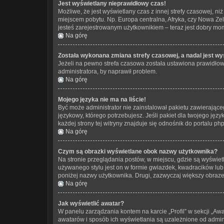
Jest wyświetlany nieprawidłowy czas!
Możliwe, że jest wyświetlany czas z innej strefy czasowej, niż
miejscem pobytu. Np. Europa centralna, Afryka, czy Nowa Zel
jesteś zarejestrowanym użytkownikiem – teraz jest dobry mom
Na górę
Została wykonana zmiana strefy czasowej, a nadal jest wy
Jeżeli na pewno strefa czasowa została ustawiona prawidłowo
administratora, by naprawił problem.
Na górę
Mojego języka nie ma na liście!
Być może administrator nie zainstalował pakietu zawierająceg
językowy, którego potrzebujesz. Jeśli pakiet dla twojego jęz
każdej strony tej witryny znajduje się odnośnik do portalu ph
Na górę
Czym są obrazki wyświetlane obok nazwy użytkownika?
Na stronie przeglądania postów, w miejscu, gdzie są wyświe
używanego stylu jest on w formie gwiazdek, kwadracików lub k
poniżej nazwy użytkownika. Drugi, zazwyczaj większy obrazek
Na górę
Jak wyświetlić awatar?
W panelu zarządzania kontem na karcie „Profil” w sekcji „Awa
awatarów i sposób ich wyświetlania są uzależnione od adminis