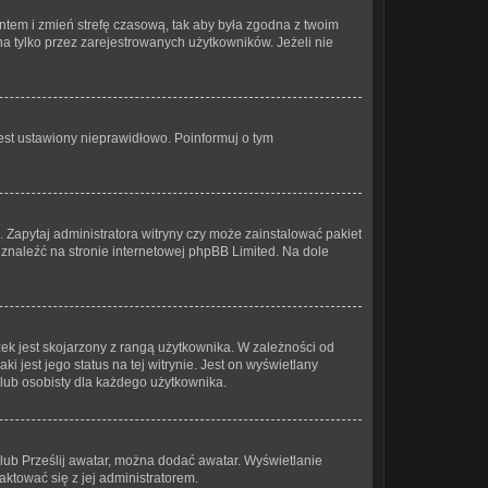
 kontem i zmień strefę czasową, tak aby była zgodna z twoim
a tylko przez zarejestrowanych użytkowników. Jeżeli nie
est ustawiony nieprawidłowo. Poinformuj o tym
. Zapytaj administratora witryny czy może zainstalować pakiet
a znaleźć na stronie internetowej phpBB Limited. Na dole
ek jest skojarzony z rangą użytkownika. W zależności od
 jest jego status na tej witrynie. Jest on wyświetlany
 lub osobisty dla każdego użytkownika.
 lub Prześlij awatar, można dodać awatar. Wyświetlanie
ktować się z jej administratorem.