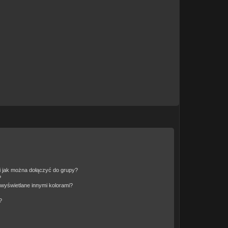
 i jak można dołączyć do grupy?
?
wyświetlane innymi kolorami?
?