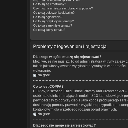
Co to są są emotikony?
Czy można umieszczać obrazki w poście?
Co to są ogłoszenia globalne?
Co to są ogłoszenia?
Co to są przyklejone tematy?
Co to są zamknięte tematy?
Co to są ikony tematu?
Problemy z logowaniem i rejestracją
Dlaczego w ogóle muszę się rejestrować?
Możliwe, że nie musisz. To od administratora witryny zależy 
takich jak własny awatar, wysyłanie prywatnych wiadomości i 
wykonanie.
Na górę
Co to jest COPPA?
COPPA, to skrót od Child Online Privacy and Protection Act 
osób małoletnich – mających mniej niż 13 lat – obowiązek p
pewności czy to dotyczy ciebie jako kogoś próbującego zarejes
dostarczają pomocy prawnej z wyjątkiem przypadku opisaneg
kontaktowym dla wszelkiego rodzaju porad prawnych.
Na górę
Dlaczego nie mogę się zarejestrować?