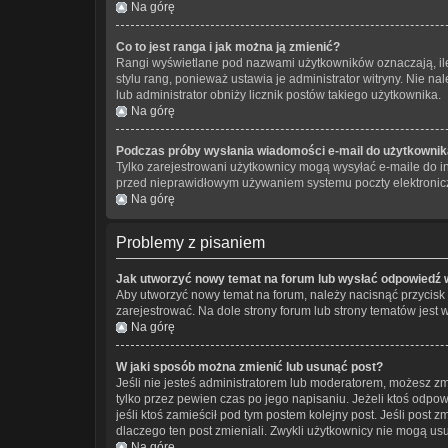
Na górę
Co to jest ranga i jak można ją zmienić?
Rangi wyświetlane pod nazwami użytkowników oznaczają, ile 
stylu rang, ponieważ ustawia je administrator witryny. Nie nal
lub administrator obniży licznik postów takiego użytkownika.
Na górę
Podczas próby wysłania wiadomości e-mail do użytkownika
Tylko zarejestrowani użytkownicy mogą wysyłać e-maile do in
przed nieprawidłowym używaniem systemu poczty elektronic
Na górę
Problemy z pisaniem
Jak utworzyć nowy temat na forum lub wysłać odpowiedź 
Aby utworzyć nowy temat na forum, należy nacisnąć przycisk
zarejestrować. Na dole strony forum lub strony tematów jest
Na górę
W jaki sposób można zmienić lub usunąć post?
Jeśli nie jesteś administratorem lub moderatorem, możesz zm
tylko przez pewien czas po jego napisaniu. Jeżeli ktoś odpowie
jeśli ktoś zamieścił pod tym postem kolejny post. Jeśli post 
dlaczego ten post zmieniali. Zwykli użytkownicy nie mogą us
Na górę