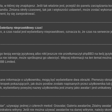
 ta, w której się znajdujesz. Jeśli tak właśnie jest, przejdź do panelu zarządzania
andia. Zmiana strefy czasowej, tak jak i większości ustawień, może zostać wykonan
ent, by się zarejestrować.
świetlany nieprawidłowy czas!
, a czas nadal jest wyświetlany nieprawidłowo, oznacza to, że czas na serwerze j
o twoją wersję językową albo nikt jeszcze nie przetłumaczył phpBB3 na twój język
yka nie istnieje, może spróbujesz go utworzyć. Więcej informacji na ten temat możn
pBB Limited.
tlane informacje o użytkowniku, mogą być wyświetlane dwa obrazki. Pierwszy obraz
ropek pokazujących, jak dużo postów zostało napisanych przez użytkownika lub jaki
, wyświetlany powyżej nazwy użytkownika jest znany jako awatar i jest unikatowy
tar”, używając jednej z czterech metod: Gravatar, Galeria awatarów, Zdalny awatar
tratora witryny. Jeśli nie można używać awatarów na danej witrynie, należy skonta