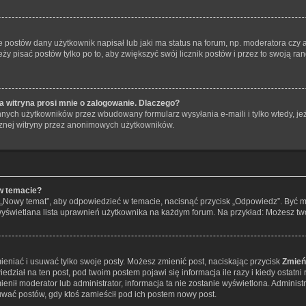
postów dany użytkownik napisał lub jaki ma status na forum, np. moderatora czy
eży pisać postów tylko po to, aby zwiększyć swój licznik postów i przez to swoją ran
 witryna prosi mnie o zalogowanie. Dlaczego?
nych użytkowników przez wbudowany formularz wysyłania e-maili i tylko wtedy, jeże
znej witryny przez anonimowych użytkowników.
w temacie?
 „Nowy temat”, aby odpowiedzieć w temacie, nacisnąć przycisk „Odpowiedz”. Być 
 wyświetlana lista uprawnień użytkownika na każdym forum. Na przykład: Możesz t
ieniać i usuwać tylko swoje posty. Możesz zmienić post, naciskając przycisk
Zmień
dział na ten post, pod twoim postem pojawi się informacja ile razy i kiedy ostatni r
zmienił moderator lub administrator, informacja ta nie zostanie wyświetlona. Adminis
uwać postów, gdy ktoś zamieścił pod ich postem nowy post.