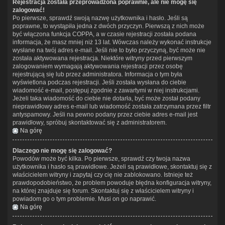
Rejestracja została przeprowadzona poprawnie, ale nie mogę się
zalogować!
Po pierwsze, sprawdź swoją nazwę użytkownika i hasło. Jeśli są
poprawne, to wystąpiła jedna z dwóch przyczyn. Pierwszą z nich może
być włączona funkcja COPPA, a w czasie rejestracji została podana
informacja, że masz mniej niż 13 lat. Wówczas należy wykonać instrukcje
wysłane na twój adres e-mail. Jeśli nie to było przyczyną, być może nie
została aktywowana rejestracja. Niektóre witryny przed pierwszym
zalogowaniem wymagają aktywowania rejestracji przez osobę
rejestrującą się lub przez administratora. Informacja o tym była
wyświetlona podczas rejestracji. Jeśli została wysłana do ciebie
wiadomość e-mail, postępuj zgodnie z zawartymi w niej instrukcjami.
Jeżeli taka wiadomość do ciebie nie dotarła, być może został podany
nieprawidłowy adres e-mail lub wiadomość została zatrzymana przez filtr
antyspamowy. Jeśli na pewno podany przez ciebie adres e-mail jest
prawidłowy, spróbuj skontaktować się z administratorem.
Na górę
Dlaczego nie mogę się zalogować?
Powodów może być kilka. Po pierwsze, sprawdź czy twoja nazwa
użytkownika i hasło są prawidłowe. Jeżeli są prawidłowe, skontaktuj się z
właścicielem witryny i zapytaj czy cię nie zablokowano. Istnieje też
prawdopodobieństwo, że problem powoduje błędna konfiguracja witryny,
na której znajduje się forum. Skontaktuj się z właścicielem witryny i
powiadom go o tym problemie. Musi on go naprawić.
Na górę