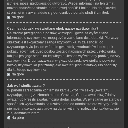
istnieje, może spróbujesz go utworzyć. Więcej informacji na ten temat
można znaleźć na stronie internetowej phpBB Limited. Na dole każdej
strony tej witryny znajduje się odnośnik do portalu phpBB Limited.
Na górę
Czym są obrazki wyświetlane obok nazwy użytkownika?
Na stronie przeglądania postów, w miejscu, gdzie są wyświetlane
informacje o użytkowniku, mogą być wyświetlane dwa obrazki. Pierwszy
obrazek jest skojarzony z rangą użytkownika. W zależności od
używanego stylu jest on w formie gwiazdek, kwadracików lub kropek
pokazujących, jak dużo postów zostało napisanych przez użytkownika
lub jaki jest jego status na tej witrynie. Jest on wyświetlany poniżej nazwy
użytkownika. Drugi, zazwyczaj większy obrazek, wyświetlany powyżej
nazwy użytkownika jest znany jako awatar i jest unikatowy lub osobisty
dla każdego użytkownika.
Na górę
Jak wyświetlić awatar?
W panelu zarządzania kontem na karcie „Profil” w sekcji „Awatar”,
używając jednej z czterech metod: Gravatar, Galeria awatarów, Zdalny
awatar lub Prześlij awatar, można dodać awatar. Wyświetlanie awatarów i
sposób ich wyświetlania są uzależnione od administratora witryny. Jeśli
nie można używać awatarów na danej witrynie, należy skontaktować się
z jej administratorem.
Na górę