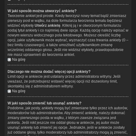
W jaki sposób można utworzyć ankietę?
Tworzenie ankiet jest proste. Kiedy tworzysz nowy temat bądź zmieniasz
pierwszy post w wątku, na dole formularza tworzenia tematu będziesz
widzieć etykietę
Utwórz ankietę
. Kliknij ją i w otworzonym formularzu
podaj tytuł ankiety i co najmniej dwie opcje. Każdą opcję należy wpisać w
nowym wierszu widocznego pola tekstowego. Możesz określić liczbę
opcji, jakie użytkownik może wybrać, wyznaczyć czas trwania ankiety (0 –
bez limitu czasowego), a także umożliwić użytkownikom zmianę
wcześniej oddanego głosu. Jeśli nie widzisz etykiety, prawdopodobnie
nie masz uprawnień do tworzenia ankiet.
Na górę
Dlaczego nie można dodać więcej opcji ankiety?
Limit opcji w ankiecie jest ustalany przez administratora witryny. Jeśli
uważasz, że potrzebujesz wstawić więcej opcji niż dozwolony limit,
skontaktuj się z administratorem witryny.
Na górę
W jaki sposób zmienić lub usunąć ankietę?
Podobnie, jak posty, ankiety mogą być zmieniane tylko przez ich autorów,
moderatorów lub administratorów. Aby zmienić ankietę, należy dokonać
zmiany pierwszego posta w wątku, z którym zawsze związana jest
ankieta. Jeśli nikt jeszcze nie oddał głosu w ankiecie, jej autor może
usunąć ankietę lub zmienić jej opcje. Jednakże, jeśli w ankiecie zostały
już oddane głosy, tylko moderatorzy lub administratorzy mogą ją zmienić,