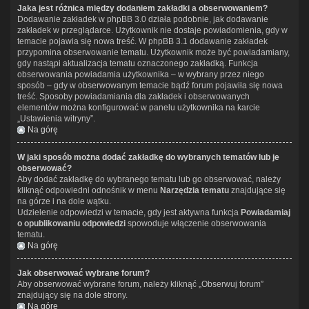
Jaka jest różnica między dodaniem zakładki a obserwowaniem?
Dodawanie zakładek w phpBB 3.0 działa podobnie, jak dodawanie
zakładek w przeglądarce. Użytkownik nie dostaje powiadomienia, gdy w
temacie pojawia się nowa treść. W phpBB 3.1 dodawanie zakładek
przypomina obserwowanie tematu. Użytkownik może być powiadamiany,
gdy nastąpi aktualizacja tematu oznaczonego zakładką. Funkcja
obserwowania powiadamia użytkownika – w wybrany przez niego
sposób – gdy w obserwowanym temacie bądź forum pojawiła się nowa
treść. Sposoby powiadamiania dla zakładek i obserwowanych
elementów można konfigurować w panelu użytkownika na karcie
„Ustawienia witryny”.
Na górę
W jaki sposób można dodać zakładkę do wybranych tematów lub je
obserwować?
Aby dodać zakładkę do wybranego tematu lub go obserwować, należy
kliknąć odpowiedni odnośnik w menu
Narzędzia tematu
znajdujące się
na górze i na dole wątku.
Udzielenie odpowiedzi w temacie, gdy jest aktywna funkcja
Powiadamiaj
o opublikowaniu odpowiedzi
spowoduje włączenie obserwowania
tematu.
Na górę
Jak obserwować wybrane forum?
Aby obserwować wybrane forum, należy kliknąć „Obserwuj forum”
znajdujący się na dole strony.
Na górę