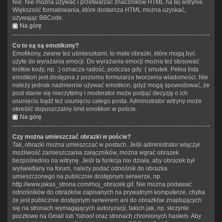
Nie. Nie można używać i przetwarzać znaczników HTML na tej witrynie.
Większość formatowania, które dostarcza HTML można uzyskać,
używając BBCode.
Na górę
Co to są są emotikony?
Emotikony, zwane też uśmieszkami, to małe obrazki, które mogą być
użyte do wyrażania emocji. Do wyrażania emocji można też stosować
krótkie kody, np. :) oznacza radość, podczas gdy :( smutek. Pełna lista
emotikon jest dostępna z poziomu formularza tworzenia wiadomości. Nie
należy jednak nadmiernie używać emotikon, gdyż mogą spowodować, że
post stanie się nieczytelny i moderator może podjąć decyzję o ich
usunięciu bądź też usunięciu całego posta. Administrator witryny może
określić dopuszczalny limit emotikon w poście.
Na górę
Czy można umieszczać obrazki w poście?
Tak, obrazki można umieszczać w postach. Jeśli administrator włączył
możliwość zamieszczania załączników, można wgrać obrazek
bezpośrednio na witrynę. Jeśli ta funkcja nie działa, aby obrazek był
wyświetlany na forum, należy podać odnośnik do obrazka
umieszczonego na publicznie dostępnym serwerze, np.
http://www.jakas_strona.com/moj_obrazek.gif. Nie można podawać
odnośników do obrazków zapisanych na prywatnym komputerze, chyba
że jest publicznie dostępnym serwerem ani do obrazków znajdujących
się na stronach wymagających autoryzacji, takich jak, np. skrzynki
pocztowe na Gmail lub Yahoo! oraz stronach chronionych hasłem. Aby