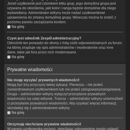
Jeżeli użytkownik jest członkiem kilku grup, jego domyślna grupa jest
używana do określenia, jaki kolor i ranga będzie domyślnie dla niego
wyświetlana. Administrator witryny może nadać użytkownikowi
uprawnienia do zmiany domyślnej grupy. Wówczas można to zrobić z
poziomu panelu zarządzania kontem.
Na górę
Czym jest odnośnik
Zespół administracyjny
?
Odnośnik ten prowadzi do strony z listą osób odpowiedzialnych za forum,
na której znajduje się spis administratorów i moderatorów oraz inne
dane, takie jak fora przez nich moderowane.
Na górę
Prywatne wiadomości
Nie mogę wysyłać prywatnych wiadomości!
Mogą być trzy przyczyny takiej sytuacji. Pierwsza – nie jesteś
zarejestrowanym użytkownikiem lub nie jesteś zalogowany/zalogowana.
Druga – administrator witryny wyłączył przesyłanie prywatnych
wiadomości na całej witrynie. Trzecia – administrator witryny uniemożliwił
ci przesyłanie prywatnych wiadomości. Aby uzyskać więcej informacji,
skontaktuj się z administratorem witryny.
Na górę
Otrzymuję niechciane prywatne wiadomości!
W panelu użytkownika możesz, określając odpowiednie reguły ustawić