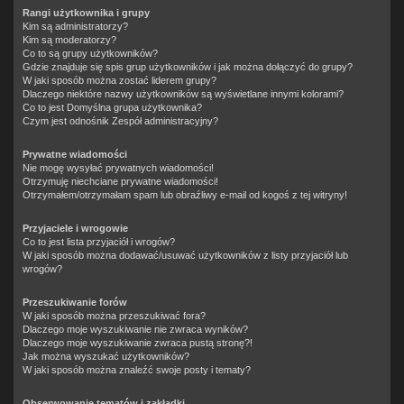
Rangi użytkownika i grupy
Kim są administratorzy?
Kim są moderatorzy?
Co to są grupy użytkowników?
Gdzie znajduje się spis grup użytkowników i jak można dołączyć do grupy?
W jaki sposób można zostać liderem grupy?
Dlaczego niektóre nazwy użytkowników są wyświetlane innymi kolorami?
Co to jest
Domyślna grupa użytkownika
?
Czym jest odnośnik
Zespół administracyjny
?
Prywatne wiadomości
Nie mogę wysyłać prywatnych wiadomości!
Otrzymuję niechciane prywatne wiadomości!
Otrzymałem/otrzymałam spam lub obraźliwy e-mail od kogoś z tej witryny!
Przyjaciele i wrogowie
Co to jest lista przyjaciół i wrogów?
W jaki sposób można dodawać/usuwać użytkowników z listy przyjaciół lub
wrogów?
Przeszukiwanie forów
W jaki sposób można przeszukiwać fora?
Dlaczego moje wyszukiwanie nie zwraca wyników?
Dlaczego moje wyszukiwanie zwraca pustą stronę?!
Jak można wyszukać użytkowników?
W jaki sposób można znaleźć swoje posty i tematy?
Obserwowanie tematów i zakładki