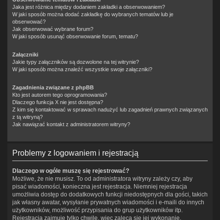
Jaka jest różnica między dodaniem zakładki a obserwowaniem?
W jaki sposób można dodać zakładkę do wybranych tematów lub je
obserwować?
Jak obserwować wybrane forum?
W jaki sposób usunąć obserwowanie forum, tematu?
Załączniki
Jakie typy załączników są dozwolone na tej witrynie?
W jaki sposób można znaleźć wszystkie swoje załączniki?
Zagadnienia związane z phpBB
Kto jest autorem tego oprogramowania?
Dlaczego funkcja X nie jest dostępna?
Z kim się kontaktować w sprawach nadużyć lub zagadnień prawnych związanych
z tą witryną?
Jak nawiązać kontakt z administratorem witryny?
Problemy z logowaniem i rejestracją
Dlaczego w ogóle muszę się rejestrować?
Możliwe, że nie musisz. To od administratora witryny zależy czy, aby
pisać wiadomości, konieczna jest rejestracja. Niemniej rejestracja
umożliwia dostęp do dodatkowych funkcji niedostępnych dla gości, takich
jak własny awatar, wysyłanie prywatnych wiadomości i e-maili do innych
użytkowników, możliwość przypisania do grup użytkowników itp.
Rejestracja zajmuje tylko chwilę, więc zaleca się jej wykonanie.