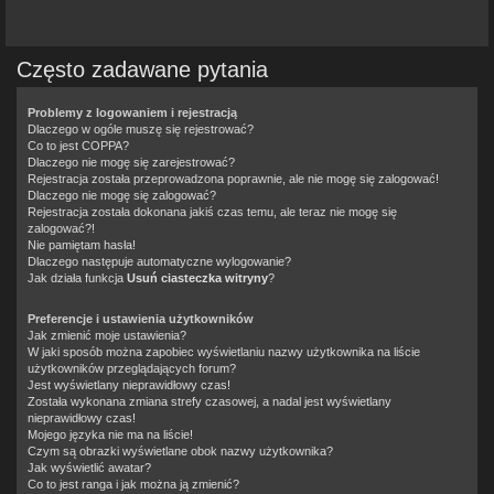
Często zadawane pytania
Problemy z logowaniem i rejestracją
Dlaczego w ogóle muszę się rejestrować?
Co to jest COPPA?
Dlaczego nie mogę się zarejestrować?
Rejestracja została przeprowadzona poprawnie, ale nie mogę się zalogować!
Dlaczego nie mogę się zalogować?
Rejestracja została dokonana jakiś czas temu, ale teraz nie mogę się
zalogować?!
Nie pamiętam hasła!
Dlaczego następuje automatyczne wylogowanie?
Jak działa funkcja
Usuń ciasteczka witryny
?
Preferencje i ustawienia użytkowników
Jak zmienić moje ustawienia?
W jaki sposób można zapobiec wyświetlaniu nazwy użytkownika na liście
użytkowników przeglądających forum?
Jest wyświetlany nieprawidłowy czas!
Została wykonana zmiana strefy czasowej, a nadal jest wyświetlany
nieprawidłowy czas!
Mojego języka nie ma na liście!
Czym są obrazki wyświetlane obok nazwy użytkownika?
Jak wyświetlić awatar?
Co to jest ranga i jak można ją zmienić?