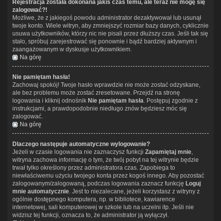
Rejestracja została dokonana jakiś czas temu, ale teraz nie mogę się
zalogować?!
Możliwe, że z jakiegoś powodu administrator dezaktywował lub usunął
twoje konto. Wiele witryn, aby zmniejszyć rozmiar bazy danych, cyklicznie
usuwa użytkowników, którzy nic nie pisali przez dłuższy czas. Jeśli tak się
stało, spróbuj zarejestrować się ponownie i bądź bardziej aktywnym i
zaangażowanym w dyskusje użytkownikiem.
Na górę
Nie pamiętam hasła!
Zachowaj spokój! Twoje hasło wprawdzie nie może zostać odzyskane,
ale bez problemu może zostać zresetowane. Przejdź na stronę
logowania i kliknij odnośnik
Nie pamiętam hasła
. Postępuj zgodnie z
instrukcjami, a prawdopodobnie niedługo znów będziesz móc się
zalogować.
Na górę
Dlaczego następuje automatyczne wylogowanie?
Jeżeli w czasie logowania nie zaznaczysz funkcji
Zapamiętaj mnie
,
witryna zachowa informację o tym, że twój pobyt na tej witrynie będzie
trwał tylko określony przez administratora czas. Zapobiega to
niewłaściwemu użyciu twojego konta przez kogoś innego. Aby pozostać
zalogowanym/zalogowaną, podczas logowania zaznacz funkcję
Loguj
mnie automatycznie
. Jest to niezalecane, jeżeli korzystasz z witryny z
ogólnie dostępnego komputera, np. w bibliotece, kawiarence
internetowej, sali komputerowej w szkole lub na uczelni itp. Jeśli nie
widzisz tej funkcji, oznacza to, że administrator ją wyłączył.