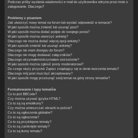
Podczas próby wysłania wiadomości e-mail do użytkownika witryna prosi mnie o
zalogowanie. Dlaczego?
Problemy z pisaniem
Jak utworzyć nowy temat na forum lub wysłać odpowiedź w temacie?
W jaki sposób można zmienić lub usunąć post?
W jaki sposób można dodać podpis do swojego posta?
W jaki sposób można utworzyć ankietę?
Dlaczego nie można dodać więcej opcji ankiety?
W jaki sposób zmienić lub usunąć ankietę?
Dlaczego nie mam dostępu do forum?
Dlaczego nie mogę dodawać załączników?
Dlaczego otrzymałem/otrzymałam ostrzeżenie?
W jaki sposób można zgłosić posty moderatorowi?
Do czego służy przycisk
Zapisz
znajdujący się w oknie tworzenia tematu?
Dlaczego mój post musi być akceptowany?
W jaki sposób mogę przesunąć swój temat na górę strony tematów?
Formatowanie i typy tematów
Co to jest BBCode?
Czy można używać języka HTML?
Co to są są emotikony?
Czy można umieszczać obrazki w poście?
Co to są ogłoszenia globalne?
Co to są ogłoszenia?
Co to są przyklejone tematy?
Co to są zamknięte tematy?
Co to są ikony tematu?