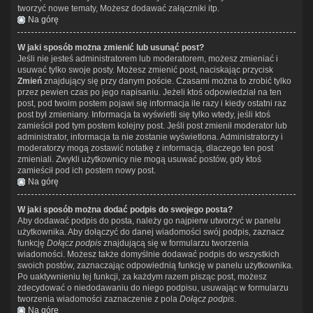
tworzyć nowe tematy, Możesz dodawać załączniki itp.
Na górę
W jaki sposób można zmienić lub usunąć post?
Jeśli nie jesteś administratorem lub moderatorem, możesz zmieniać i
usuwać tylko swoje posty. Możesz zmienić post, naciskając przycisk
Zmień
znajdujący się przy danym poście. Czasami można to zrobić tylko
przez pewien czas po jego napisaniu. Jeżeli ktoś odpowiedział na ten
post, pod twoim postem pojawi się informacja ile razy i kiedy ostatni raz
post był zmieniany. Informacja ta wyświetli się tylko wtedy, jeśli ktoś
zamieścił pod tym postem kolejny post. Jeśli post zmienił moderator lub
administrator, informacja ta nie zostanie wyświetlona. Administratorzy i
moderatorzy mogą zostawić notatkę z informacją, dlaczego ten post
zmieniali. Zwykli użytkownicy nie mogą usuwać postów, gdy ktoś
zamieścił pod ich postem nowy post.
Na górę
W jaki sposób można dodać podpis do swojego posta?
Aby dodawać podpis do posta, należy go najpierw utworzyć w panelu
użytkownika. Aby dołączyć do danej wiadomości swój podpis, zaznacz
funkcję
Dołącz podpis
znajdującą się w formularzu tworzenia
wiadomości. Możesz także domyślnie dodawać podpis do wszystkich
swoich postów, zaznaczając odpowiednią funkcję w panelu użytkownika.
Po uaktywnieniu tej funkcji, za każdym razem pisząc post, możesz
zdecydować o niedodawaniu do niego podpisu, usuwając w formularzu
tworzenia wiadomości zaznaczenie z pola
Dołącz podpis
.
Na górę