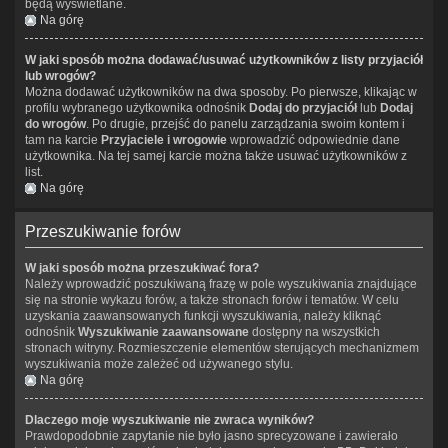
będą wyświetlane.
Na górę
W jaki sposób można dodawać/usuwać użytkowników z listy przyjaciół
lub wrogów?
Można dodawać użytkowników na dwa sposoby. Po pierwsze, klikając w
profilu wybranego użytkownika odnośnik
Dodaj do przyjaciół
lub
Dodaj
do wrogów
. Po drugie, przejść do panelu zarządzania swoim kontem i
tam na karcie
Przyjaciele i wrogowie
wprowadzić odpowiednie dane
użytkownika. Na tej samej karcie można także usuwać użytkowników z
list.
Na górę
Przeszukiwanie forów
W jaki sposób można przeszukiwać fora?
Należy wprowadzić poszukiwaną frazę w pole wyszukiwania znajdujące
się na stronie wykazu forów, a także stronach forów i tematów. W celu
uzyskania zaawansowanych funkcji wyszukiwania, należy kliknąć
odnośnik
Wyszukiwanie zaawansowane
dostępny na wszystkich
stronach witryny. Rozmieszczenie elementów sterujących mechanizmem
wyszukiwania może zależeć od używanego stylu.
Na górę
Dlaczego moje wyszukiwanie nie zwraca wyników?
Prawdopodobnie zapytanie nie było jasno sprecyzowane i zawierało