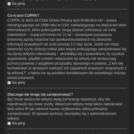
Na górę
Co to jest COPPA?
COPPA, to skrót od Child Online Privacy and Protection Act – prawa
obowiązującego od 1998 roku w USA, nakładającego na właścicieli stron
internetowych, które potencjalnie mogą zbierać informacje od osób
małoletnich – mających mniej niż 13 lat – obowiązek posiadania
pisemnej zgody rodziców lub opiekunów prawnych na zbieranie
informacji prywatnych od osób poniżej 13 roku życia. Jeżeli nie masz
pewności czy to dotyczy ciebie jako kogoś próbującego zarejestrować się
na danej witrynie internetowej – skontaktuj się z prawnikiem, by uzyskać
wyjaśnienie. phpBB Limited i właściciele tej witryny nie dostarczają
pomocy prawnej z wyjątkiem przypadku opisanego w pytaniu „Z kim się
kontaktować w sprawach nadużyć lub zagadnień prawnych związanych z
tą witryną?”, a także nie są punktem kontaktowym dla wszelkiego rodzaju
porad prawnych.
Na górę
Dlaczego nie mogę się zarejestrować?
Być może właściciel witryny wyłączył funkcję rejestracji, aby nie
rejestrowały się nowe osoby. Właściciel witryny mógł także zablokować
twój adres IP lub zabronił nazwy użytkownika, którą próbujesz
zarejestrować. W sprawie pomocy, skontaktuj się z administratorem
witryny.
Na górę