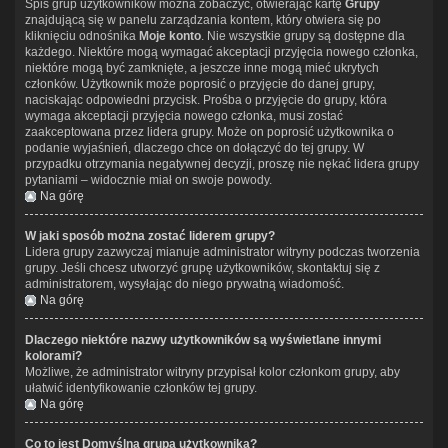
Spis grup użytkowników można zobaczyć, otwierając kartę
Grupy
znajdującą się w panelu zarządzania kontem, który otwiera się po
kliknięciu odnośnika
Moje konto
. Nie wszystkie grupy są dostępne dla
każdego. Niektóre mogą wymagać akceptacji przyjęcia nowego członka,
niektóre mogą być zamknięte, a jeszcze inne mogą mieć ukrytych
członków. Użytkownik może poprosić o przyjęcie do danej grupy,
naciskając odpowiedni przycisk. Prośba o przyjęcie do grupy, która
wymaga akceptacji przyjęcia nowego członka, musi zostać
zaakceptowana przez lidera grupy. Może on poprosić użytkownika o
podanie wyjaśnień, dlaczego chce on dołączyć do tej grupy. W
przypadku otrzymania negatywnej decyzji, proszę nie nękać lidera grupy
pytaniami – widocznie miał on swoje powody.
Na górę
W jaki sposób można zostać liderem grupy?
Lidera grupy zazwyczaj mianuje administrator witryny podczas tworzenia
grupy. Jeśli chcesz utworzyć grupę użytkowników, skontaktuj się z
administratorem, wysyłając do niego prywatną wiadomość.
Na górę
Dlaczego niektóre nazwy użytkowników są wyświetlane innymi
kolorami?
Możliwe, że administrator witryny przypisał kolor członkom grupy, aby
ułatwić identyfikowanie członków tej grupy.
Na górę
Co to jest
Domyślna grupa użytkownika
?