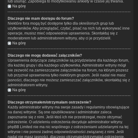
lub usunąć. Zapobiega to modyfikowaniu ankiety w czasie jej trwania.
Na górę
Dlaczego nie mam dostępu do forum?
Niektóre fora mogą być dostępne tylko dla określonych grup lub
użytkowników. Aby przeglądać, czytać, pisać na nich lub wykonywać inne
operacje, musisz mieć odpowiednie uprawnienia. Skontaktuj się z
moderatorem lub administratorem witryny, aby ci je przydzielił.
Na górę
Dlaczego nie mogę dodawać załączników?
Uprawnienia dotyczące załączników są przydzielane dla każdego forum,
dla każdej grupy i dla każdego użytkownika. Administrator witryny mógł
nie zezwolić na zamieszczanie załączników na forum, na którym piszesz
lub przyznał uprawnienia tylko niektórym grupom. Jeśli nadal nie masz
jasności, dlaczego nie możesz zamieszczać załączników, skontaktuj się z
administratorem witryny.
Na górę
Dlaczego otrzymałem/otrzymałam ostrzeżenie?
Każdy administrator witryny ma swoje zasady i regulaminy obowiązujące
na danej witrynie. Są one opublikowane i administrator zaleca
zapoznanie się z nimi. Jeśli ktoś ich nie przestrzegał, może otrzymać
ostrzeżenie. O udzieleniu ostrzeżenia decyduje administrator witryny.
phpBB Limited nie ma nic wspólnego z ostrzeżeniami udzielanymi na tej
witrynie i nie ponosi żadnej odpowiedzialności związanej z nimi. Jeśli
nadal nie masz jasności, dlaczego otrzymałeś/otrzymałaś ostrzeżenie,