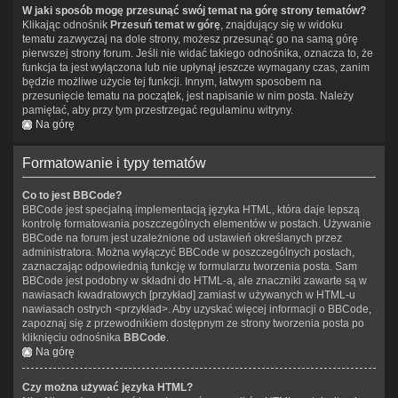
W jaki sposób mogę przesunąć swój temat na górę strony tematów?
Klikając odnośnik
Przesuń temat w górę
, znajdujący się w widoku
tematu zazwyczaj na dole strony, możesz przesunąć go na samą górę
pierwszej strony forum. Jeśli nie widać takiego odnośnika, oznacza to, że
funkcja ta jest wyłączona lub nie upłynął jeszcze wymagany czas, zanim
będzie możliwe użycie tej funkcji. Innym, łatwym sposobem na
przesunięcie tematu na początek, jest napisanie w nim posta. Należy
pamiętać, aby przy tym przestrzegać regulaminu witryny.
Na górę
Formatowanie i typy tematów
Co to jest BBCode?
BBCode jest specjalną implementacją języka HTML, która daje lepszą
kontrolę formatowania poszczególnych elementów w postach. Używanie
BBCode na forum jest uzależnione od ustawień określanych przez
administratora. Można wyłączyć BBCode w poszczególnych postach,
zaznaczając odpowiednią funkcję w formularzu tworzenia posta. Sam
BBCode jest podobny w składni do HTML-a, ale znaczniki zawarte są w
nawiasach kwadratowych [przykład] zamiast w używanych w HTML-u
nawiasach ostrych <przykład>. Aby uzyskać więcej informacji o BBCode,
zapoznaj się z przewodnikiem dostępnym ze strony tworzenia posta po
kliknięciu odnośnika
BBCode
.
Na górę
Czy można używać języka HTML?