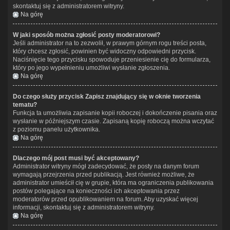
skontaktuj się z administratorem witryny.
Na górę
W jaki sposób można zgłosić posty moderatorowi?
Jeśli administrator na to zezwolił, w prawym górnym rogu treści posta,
który chcesz zgłosić, powinien być widoczny odpowiedni przycisk.
Naciśnięcie tego przycisku spowoduje przeniesienie cię do formularza,
który po jego wypełnieniu umożliwi wysłanie zgłoszenia.
Na górę
Do czego służy przycisk
Zapisz
znajdujący się w oknie tworzenia
tematu?
Funkcja ta umożliwia zapisanie kopii roboczej i dokończenie pisania oraz
wysłanie w późniejszym czasie. Zapisaną kopię roboczą można wczytać
z poziomu panelu użytkownika.
Na górę
Dlaczego mój post musi być akceptowany?
Administrator witryny mógł zadecydować, że posty na danym forum
wymagają przejrzenia przed publikacją. Jest również możliwe, że
administrator umieścił cię w grupie, która ma ograniczenia publikowania
postów polegające na konieczności ich akceptowania przez
moderatorów przed opublikowaniem na forum. Aby uzyskać więcej
informacji, skontaktuj się z administratorem witryny.
Na górę