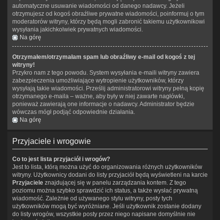
automatyczne usuwanie wiadomości od danego nadawcy. Jeżeli
otrzymujesz od kogoś obraźliwe prywatne wiadomości, poinformuj o tym
moderatorów witryny, którzy będą mogli zabronić takiemu użytkownikowi
wysyłania jakichkolwiek prywatnych wiadomości.
Na górę
Otrzymałem/otrzymałam spam lub obraźliwy e-mail od kogoś z tej
witryny!
Przykro nam z tego powodu. System wysyłania e-maili witryny zawiera
zabezpieczenia umożliwiające wytropienie użytkowników, którzy
wysyłają takie wiadomości. Prześlij administratorowi witryny pełną kopię
otrzymanego e-maila – ważne, aby były w niej zawarte nagłówki,
ponieważ zawierają one informacje o nadawcy. Administrator będzie
wówczas mógł podjąć odpowiednie działania.
Na górę
Przyjaciele i wrogowie
Co to jest lista przyjaciół i wrogów?
Jest to lista, którą można użyć do organizowania różnych użytkowników
witryny. Użytkownicy dodani do listy przyjaciół będą wyświetleni na karcie
Przyjaciele
znajdującej się w panelu zarządzania kontem. Z tego
poziomu można szybko sprawdzić ich status, a także wysłać prywatną
wiadomość. Zależnie od używanego stylu witryny, posty tych
użytkowników mogą być wyróżniane. Jeśli użytkownik zostanie dodany
do listy wrogów, wszystkie posty przez niego napisane domyślnie nie