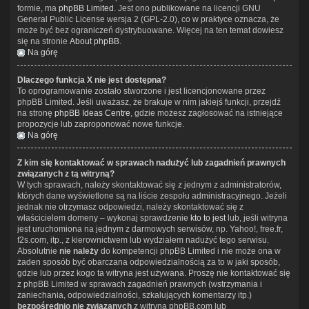
formie, ma
phpBB Limited
. Jest ono publikowane na licencji GNU
General Public License wersja 2 (GPL-2.0), co w praktyce oznacza, że
może być bez ograniczeń dystrybuowane. Więcej na ten temat dowiesz
się na stronie
About phpBB
.
Na górę
Dlaczego funkcja X nie jest dostępna?
To oprogramowanie zostało stworzone i jest licencjonowane przez
phpBB Limited. Jeśli uważasz, że brakuje w nim jakiejś funkcji, przejdź
na stronę
phpBB Ideas Centre
, gdzie możesz zagłosować na istniejące
propozycje lub zaproponować nowe funkcje.
Na górę
Z kim się kontaktować w sprawach nadużyć lub zagadnień prawnych
związanych z tą witryną?
W tych sprawach, należy skontaktować się z jednym z administratorów,
których dane wyświetlone są na liście zespołu administracyjnego. Jeżeli
jednak nie otrzymasz odpowiedzi, należy skontaktować się z
właścicielem domeny – wykonaj sprawdzenie
kto to jest
lub, jeśli witryna
jest uruchomiona na jednym z darmowych serwisów, np. Yahoo!, free.fr,
f2s.com, itp., z kierownictwem lub wydziałem nadużyć tego serwisu.
Absolutnie
nie należy
do kompetencji phpBB Limited i nie może ona w
żaden sposób być obarczana odpowiedzialnością za to w jaki sposób,
gdzie lub przez kogo ta witryna jest używana. Proszę nie kontaktować się
z phpBB Limited w sprawach zagadnień prawnych (wstrzymania i
zaniechania, odpowiedzialności, szkalujących komentarzy itp.)
bezpośrednio nie związanych
z witryną phpBB.com lub