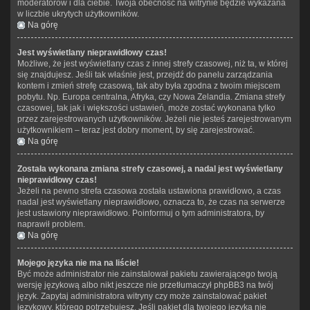
moderatorów i dla ciebie. Twoja obecność na witrynie będzie wykazana
w liczbie ukrytych użytkowników.
Na górę
Jest wyświetlany nieprawidłowy czas!
Możliwe, że jest wyświetlany czas z innej strefy czasowej, niż ta, w której
się znajdujesz. Jeśli tak właśnie jest, przejdź do panelu zarządzania
kontem i zmień strefę czasową, tak aby była zgodna z twoim miejscem
pobytu. Np. Europa centralna, Afryka, czy Nowa Zelandia. Zmiana strefy
czasowej, tak jak i większości ustawień, może zostać wykonana tylko
przez zarejestrowanych użytkowników. Jeżeli nie jesteś zarejestrowanym
użytkownikiem – teraz jest dobry moment, by się zarejestrować.
Na górę
Została wykonana zmiana strefy czasowej, a nadal jest wyświetlany
nieprawidłowy czas!
Jeżeli na pewno strefa czasowa została ustawiona prawidłowo, a czas
nadal jest wyświetlany nieprawidłowo, oznacza to, że czas na serwerze
jest ustawiony nieprawidłowo. Poinformuj o tym administratora, by
naprawił problem.
Na górę
Mojego języka nie ma na liście!
Być może administrator nie zainstalował pakietu zawierającego twoją
wersję językową albo nikt jeszcze nie przetłumaczył phpBB3 na twój
język. Zapytaj administratora witryny czy może zainstalować pakiet
językowy, którego potrzebujesz. Jeśli pakiet dla twojego języka nie