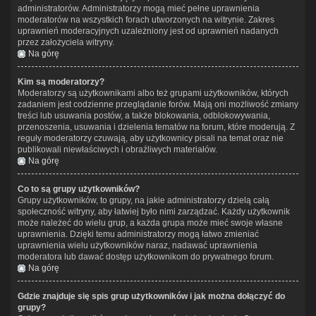
administratorów. Administratorzy mogą mieć pełne uprawnienia
moderatorów na wszystkich forach utworzonych na witrynie. Zakres
uprawnień moderacyjnych uzależniony jest od uprawnień nadanych
przez założyciela witryny.
Na górę
Kim są moderatorzy?
Moderatorzy są użytkownikami albo też grupami użytkowników, których
zadaniem jest codzienne przeglądanie forów. Mają oni możliwość zmiany
treści lub usuwania postów, a także blokowania, odblokowywania,
przenoszenia, usuwania i dzielenia tematów na forum, które moderują. Z
reguły moderatorzy czuwają, aby użytkownicy pisali na temat oraz nie
publikowali niewłaściwych i obraźliwych materiałów.
Na górę
Co to są grupy użytkowników?
Grupy użytkowników, to grupy, na jakie administratorzy dzielą całą
społeczność witryny, aby łatwiej było nimi zarządzać. Każdy użytkownik
może należeć do wielu grup, a każda grupa może mieć swoje własne
uprawnienia. Dzięki temu administratorzy mogą łatwo zmieniać
uprawnienia wielu użytkowników naraz, nadawać uprawnienia
moderatora lub dawać dostęp użytkownikom do prywatnego forum.
Na górę
Gdzie znajduje się spis grup użytkowników i jak można dołączyć do
grupy?