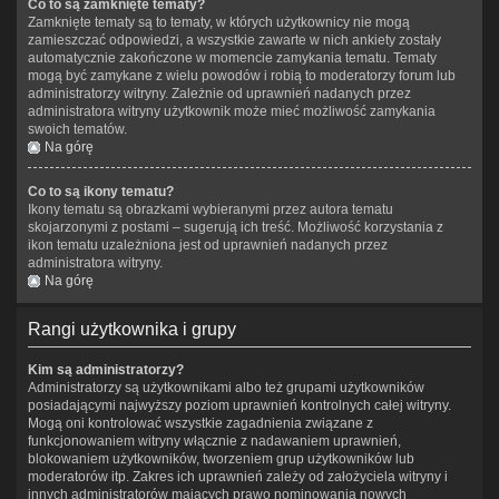
Co to są zamknięte tematy?
Zamknięte tematy są to tematy, w których użytkownicy nie mogą
zamieszczać odpowiedzi, a wszystkie zawarte w nich ankiety zostały
automatycznie zakończone w momencie zamykania tematu. Tematy
mogą być zamykane z wielu powodów i robią to moderatorzy forum lub
administratorzy witryny. Zależnie od uprawnień nadanych przez
administratora witryny użytkownik może mieć możliwość zamykania
swoich tematów.
Na górę
Co to są ikony tematu?
Ikony tematu są obrazkami wybieranymi przez autora tematu
skojarzonymi z postami – sugerują ich treść. Możliwość korzystania z
ikon tematu uzależniona jest od uprawnień nadanych przez
administratora witryny.
Na górę
Rangi użytkownika i grupy
Kim są administratorzy?
Administratorzy są użytkownikami albo też grupami użytkowników
posiadającymi najwyższy poziom uprawnień kontrolnych całej witryny.
Mogą oni kontrolować wszystkie zagadnienia związane z
funkcjonowaniem witryny włącznie z nadawaniem uprawnień,
blokowaniem użytkowników, tworzeniem grup użytkowników lub
moderatorów itp. Zakres ich uprawnień zależy od założyciela witryny i
innych administratorów mających prawo nominowania nowych