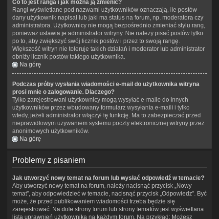
Co to jest ranga i jak można ją zmienić?
Rangi wyświetlane pod nazwami użytkowników oznaczają, ile postów
dany użytkownik napisał lub jaki ma status na forum, np. moderatora czy
administratora. Użytkownicy nie mogą bezpośrednio zmieniać stylu rang,
ponieważ ustawia je administrator witryny. Nie należy pisać postów tylko
po to, aby zwiększyć swój licznik postów i przez to swoją rangę.
Większość witryn nie toleruje takich działań i moderator lub administrator
obniży licznik postów takiego użytkownika.
Na górę
Podczas próby wysłania wiadomości e-mail do użytkownika witryna
prosi mnie o zalogowanie. Dlaczego?
Tylko zarejestrowani użytkownicy mogą wysyłać e-maile do innych
użytkowników przez wbudowany formularz wysyłania e-maili i tylko
wtedy, jeżeli administrator włączył tę funkcję. Ma to zabezpieczać przed
nieprawidłowym używaniem systemu poczty elektronicznej witryny przez
anonimowych użytkowników.
Na górę
Problemy z pisaniem
Jak utworzyć nowy temat na forum lub wysłać odpowiedź w temacie?
Aby utworzyć nowy temat na forum, należy nacisnąć przycisk „Nowy
temat”, aby odpowiedzieć w temacie, nacisnąć przycisk „Odpowiedz”. Być
może, że przed publikowaniem wiadomości trzeba będzie się
zarejestrować. Na dole strony forum lub strony tematów jest wyświetlana
lista uprawnień użytkownika na każdym forum. Na przykład: Możesz