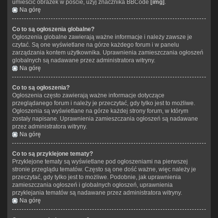
umieścić obrazek w poście, użyj znacznika BBCode
[img]
.
Na górę
Co to są ogłoszenia globalne?
Ogłoszenia globalne zawierają ważne informacje i należy zawsze je
czytać. Są one wyświetlane na górze każdego forum i w panelu
zarządzania kontem użytkownika. Uprawnienia zamieszczania ogłoszeń
globalnych są nadawane przez administratora witryny.
Na górę
Co to są ogłoszenia?
Ogłoszenia często zawierają ważne informacje dotyczące
przeglądanego forum i należy je przeczytać, gdy tylko jest to możliwe.
Ogłoszenia są wyświetlane na górze każdej strony forum, w którym
zostały napisane. Uprawnienia zamieszczania ogłoszeń są nadawane
przez administratora witryny.
Na górę
Co to są przyklejone tematy?
Przyklejone tematy są wyświetlane pod ogłoszeniami na pierwszej
stronie przeglądu tematów. Często są one dość ważne, więc należy je
przeczytać, gdy tylko jest to możliwe. Podobnie, jak uprawnienia
zamieszczania ogłoszeń i globalnych ogłoszeń, uprawnienia
przyklejania tematów są nadawane przez administratora witryny.
Na górę