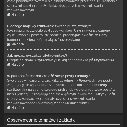
wiele podobnych zwrotów nie zindeksowanych przez phpBB. Dokładnie
sprecyzuj zapytanie – użyj funkcji dostępnych w wyszukiwaniu
zaawansowanym.
Na górę
Dlaczego moje wyszukiwanie zwraca pustą stronę?!
Wyszukiwanie zwróciło zbyt dużo wyników. Użyj zaawansowanego
wyszukiwania i postaraj się bardziej precyzyjnie określić szukany
fragment oraz fora, które mają być przeszukane.
Na górę
Jak można wyszukać użytkowników?
Przejdź na stronę
Użytkownicy
i kliknij odnośnik
Znajdź użytkownika
.
Na górę
W jaki sposób można znaleźć swoje posty i tematy?
Swoje posty można znaleźć, klikając odnośnik
Wyświetl moje posty
znajdujący się w panelu zarządzania kontem lub odnośnik
Posty
użytkownika
na stronie swojego profilu lub wybierając „Twoje posty” z
menu „Więcej…” znajdującego się w górnym lewym rogu witryny. Jeśli
chcesz wyszukać swoje tematy, użyj strony wyszukiwania
zaawansowanego i skorzystaj z odpowiednich funkcji.
Na górę
Obserwowanie tematów i zakładki