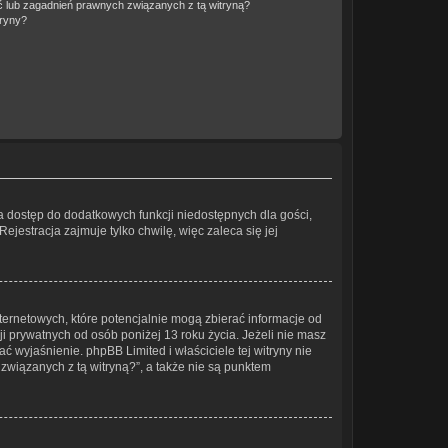
 lub zagadnień prawnych związanych z tą witryną?
tryny?
wia dostęp do dodatkowych funkcji niedostępnych dla gości,
jestracja zajmuje tylko chwilę, więc zaleca się jej
ternetowych, które potencjalnie mogą zbierać informacje od
 prywatnych od osób poniżej 13 roku życia. Jeżeli nie masz
ć wyjaśnienie. phpBB Limited i właściciele tej witryny nie
wiązanych z tą witryną?”, a także nie są punktem