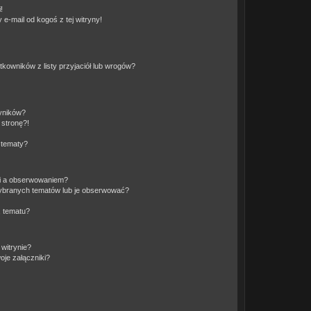
!
e-mail od kogoś z tej witryny!
owników z listy przyjaciół lub wrogów?
yników?
stronę?!
 tematy?
ki a obserwowaniem?
ybranych tematów lub je obserwować?
, tematu?
 witrynie?
je załączniki?