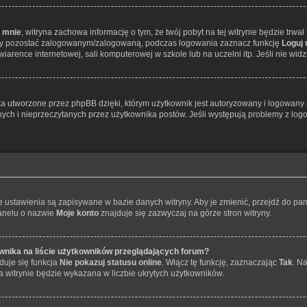
 mnie
, witryna zachowa informację o tym, że twój pobyt na tej witrynie będzie trwa
Aby pozostać zalogowanym/zalogowaną, podczas logowania zaznacz funkcję
Loguj
arence internetowej, sali komputerowej w szkole lub na uczelni itp. Jeśli nie widzisz
 utworzone przez phpBB dzięki, którym użytkownik jest autoryzowany i logowany do
anych i nieprzeczytanych przez użytkownika postów. Jeśli występują problemy z 
je ustawienia są zapisywane w bazie danych witryny. Aby je zmienić, przejdź do 
panelu o nazwie
Moje konto
znajduje się zazwyczaj na górze stron witryny.
wnika na liście użytkowników przeglądających forum?
duje się funkcja
Nie pokazuj statusu online
. Włącz tę funkcję, zaznaczając
Tak
. N
a witrynie będzie wykazana w liczbie ukrytych użytkowników.