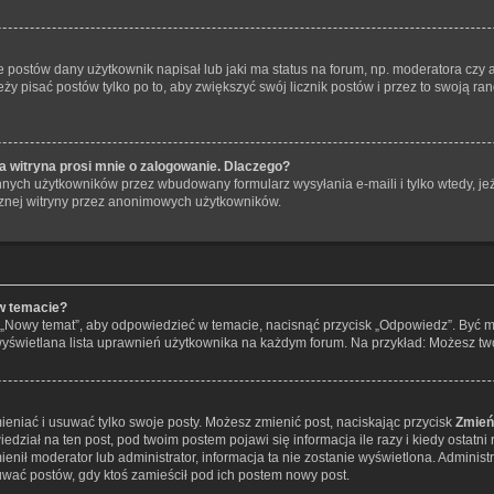
postów dany użytkownik napisał lub jaki ma status na forum, np. moderatora czy
eży pisać postów tylko po to, aby zwiększyć swój licznik postów i przez to swoją ran
 witryna prosi mnie o zalogowanie. Dlaczego?
nych użytkowników przez wbudowany formularz wysyłania e-maili i tylko wtedy, jeże
znej witryny przez anonimowych użytkowników.
w temacie?
 „Nowy temat”, aby odpowiedzieć w temacie, nacisnąć przycisk „Odpowiedz”. Być 
 wyświetlana lista uprawnień użytkownika na każdym forum. Na przykład: Możesz t
ieniać i usuwać tylko swoje posty. Możesz zmienić post, naciskając przycisk
Zmień
dział na ten post, pod twoim postem pojawi się informacja ile razy i kiedy ostatni r
zmienił moderator lub administrator, informacja ta nie zostanie wyświetlona. Adminis
uwać postów, gdy ktoś zamieścił pod ich postem nowy post.