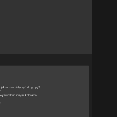
 i jak można dołączyć do grupy?
?
wyświetlane innymi kolorami?
?