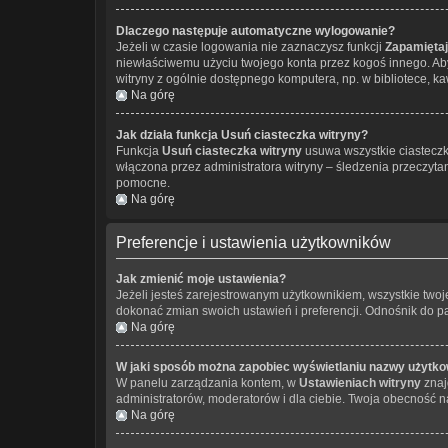
Dlaczego następuje automatyczne wylogowanie?
Jeżeli w czasie logowania nie zaznaczysz funkcji
Zapamiętaj
niewłaściwemu użyciu twojego konta przez kogoś innego. 
witryny z ogólnie dostępnego komputera, np. w bibliotece, kawi
Na górę
Jak działa funkcja
Usuń ciasteczka witryny
?
Funkcja
Usuń ciasteczka witryny
usuwa wszystkie ciasteczka
włączona przez administratora witryny – śledzenia przeczyt
pomocne.
Na górę
Preferencje i ustawienia użytkowników
Jak zmienić moje ustawienia?
Jeżeli jesteś zarejestrowanym użytkownikiem, wszystkie two
dokonać zmian swoich ustawień i preferencji. Odnośnik do 
Na górę
W jaki sposób można zapobiec wyświetlaniu nazwy użytko
W panelu zarządzania kontem, w
Ustawieniach witryny
znaj
administratorów, moderatorów i dla ciebie. Twoja obecność n
Na górę