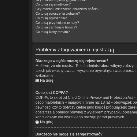
Co to są są emotikony?
Czy można umieszczać obrazki w poście?
Co to są ogłoszenia globalne?
Co to są ogłoszenia?
Co to są przyklejone tematy?
Co to są zamknięte tematy?
Co to są ikony tematu?
Problemy z logowaniem i rejestracją
Dlaczego w ogóle muszę się rejestrować?
Możliwe, że nie musisz. To od administratora witryny zależy 
takich jak własny awatar, wysyłanie prywatnych wiadomości i 
wykonanie.
Na górę
Co to jest COPPA?
COPPA, to skrót od Child Online Privacy and Protection Act 
osób małoletnich – mających mniej niż 13 lat – obowiązek p
pewności czy to dotyczy ciebie jako kogoś próbującego zarejes
dostarczają pomocy prawnej z wyjątkiem przypadku opisaneg
kontaktowym dla wszelkiego rodzaju porad prawnych.
Na górę
Dlaczego nie mogę się zarejestrować?