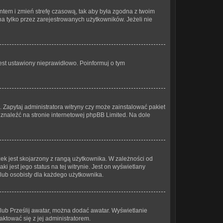
 kontem i zmień strefę czasową, tak aby była zgodna z twoim
a tylko przez zarejestrowanych użytkowników. Jeżeli nie
est ustawiony nieprawidłowo. Poinformuj o tym
. Zapytaj administratora witryny czy może zainstalować pakiet
a znaleźć na stronie internetowej phpBB Limited. Na dole
ek jest skojarzony z rangą użytkownika. W zależności od
 jest jego status na tej witrynie. Jest on wyświetlany
 lub osobisty dla każdego użytkownika.
 lub Prześlij awatar, można dodać awatar. Wyświetlanie
ktować się z jej administratorem.