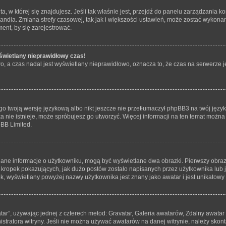
 ta, w której się znajdujesz. Jeśli tak właśnie jest, przejdź do panelu zarządzania
andia. Zmiana strefy czasowej, tak jak i większości ustawień, może zostać wykonan
ent, by się zarejestrować.
świetlany nieprawidłowy czas!
, a czas nadal jest wyświetlany nieprawidłowo, oznacza to, że czas na serwerze j
o twoją wersję językową albo nikt jeszcze nie przetłumaczył phpBB3 na twój język
yka nie istnieje, może spróbujesz go utworzyć. Więcej informacji na ten temat możn
pBB Limited.
tlane informacje o użytkowniku, mogą być wyświetlane dwa obrazki. Pierwszy obraz
ropek pokazujących, jak dużo postów zostało napisanych przez użytkownika lub jaki
, wyświetlany powyżej nazwy użytkownika jest znany jako awatar i jest unikatowy
tar”, używając jednej z czterech metod: Gravatar, Galeria awatarów, Zdalny awatar
tratora witryny. Jeśli nie można używać awatarów na danej witrynie, należy skonta