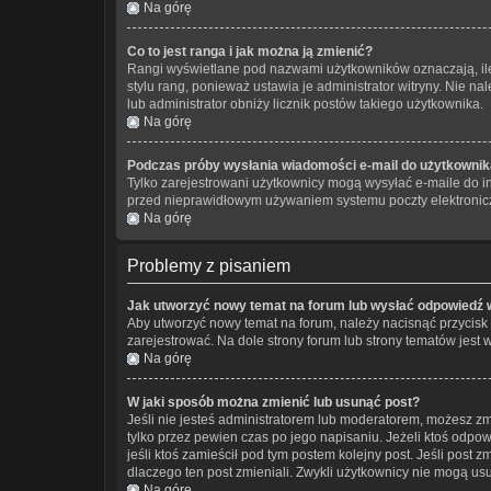
Na górę
Co to jest ranga i jak można ją zmienić?
Rangi wyświetlane pod nazwami użytkowników oznaczają, ile 
stylu rang, ponieważ ustawia je administrator witryny. Nie nal
lub administrator obniży licznik postów takiego użytkownika.
Na górę
Podczas próby wysłania wiadomości e-mail do użytkownika
Tylko zarejestrowani użytkownicy mogą wysyłać e-maile do in
przed nieprawidłowym używaniem systemu poczty elektronic
Na górę
Problemy z pisaniem
Jak utworzyć nowy temat na forum lub wysłać odpowiedź 
Aby utworzyć nowy temat na forum, należy nacisnąć przycisk
zarejestrować. Na dole strony forum lub strony tematów jest
Na górę
W jaki sposób można zmienić lub usunąć post?
Jeśli nie jesteś administratorem lub moderatorem, możesz zm
tylko przez pewien czas po jego napisaniu. Jeżeli ktoś odpowie
jeśli ktoś zamieścił pod tym postem kolejny post. Jeśli post 
dlaczego ten post zmieniali. Zwykli użytkownicy nie mogą us
Na górę