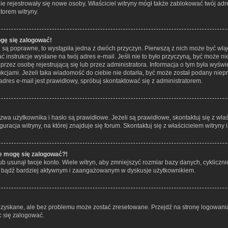
 nie rejestrowały się nowe osoby. Właściciel witryny mógł także zablokować twój ad
torem witryny.
ogę się zalogować!
i są poprawne, to wystąpiła jedna z dwóch przyczyn. Pierwszą z nich może być włą
 instrukcje wysłane na twój adres e-mail. Jeśli nie to było przyczyną, być może ni
z osobę rejestrującą się lub przez administratora. Informacja o tym była wyświet
ukcjami. Jeżeli taka wiadomość do ciebie nie dotarła, być może został podany ni
adres e-mail jest prawidłowy, spróbuj skontaktować się z administratorem.
 użytkownika i hasło są prawidłowe. Jeżeli są prawidłowe, skontaktuj się z właści
acja witryny, na której znajduje się forum. Skontaktuj się z właścicielem witryny
ie mogę się zalogować?!
 usunął twoje konto. Wiele witryn, aby zmniejszyć rozmiar bazy danych, cyklicznie
ie i bądź bardziej aktywnym i zaangażowanym w dyskusje użytkownikiem.
yskane, ale bez problemu może zostać zresetowane. Przejdź na stronę logowania 
 się zalogować.