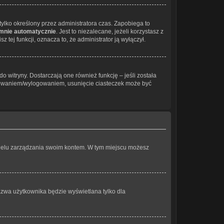
ł tylko określony przez administratora czas. Zapobiega to
 mnie automatycznie
. Jest to niezalecane, jeżeli korzystasz z
 tej funkcji, oznacza to, że administrator ją wyłączył.
 witryny. Dostarczają one również funkcję – jeśli została
logowaniem/wylogowaniem, usunięcie ciasteczek może być
panelu zarządzania swoim kontem. W tym miejscu możesz
azwa użytkownika będzie wyświetlana tylko dla