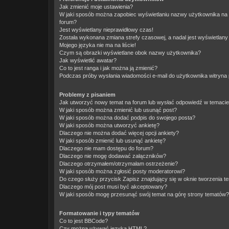
Jak zmienić moje ustawienia?
W jaki sposób można zapobiec wyświetlaniu nazwy użytkownika na 
forum?
Jest wyświetlany nieprawidłowy czas!
Została wykonana zmiana strefy czasowej, a nadal jest wyświetlany
Mojego języka nie ma na liście!
Czym są obrazki wyświetlane obok nazwy użytkownika?
Jak wyświetlić awatar?
Co to jest ranga i jak można ją zmienić?
Podczas próby wysłania wiadomości e-mail do użytkownika witryna 
Problemy z pisaniem
Jak utworzyć nowy temat na forum lub wysłać odpowiedź w temaci
W jaki sposób można zmienić lub usunąć post?
W jaki sposób można dodać podpis do swojego posta?
W jaki sposób można utworzyć ankietę?
Dlaczego nie można dodać więcej opcji ankiety?
W jaki sposób zmienić lub usunąć ankietę?
Dlaczego nie mam dostępu do forum?
Dlaczego nie mogę dodawać załączników?
Dlaczego otrzymałem/otrzymałam ostrzeżenie?
W jaki sposób można zgłosić posty moderatorowi?
Do czego służy przycisk
Zapisz
znajdujący się w oknie tworzenia t
Dlaczego mój post musi być akceptowany?
W jaki sposób mogę przesunąć swój temat na górę strony tematów?
Formatowanie i typy tematów
Co to jest BBCode?
Czy można używać języka HTML?