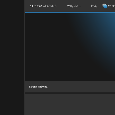
STRONA GŁÓWNA
WIĘCEJ…
FAQ
MOT
Strona Główna