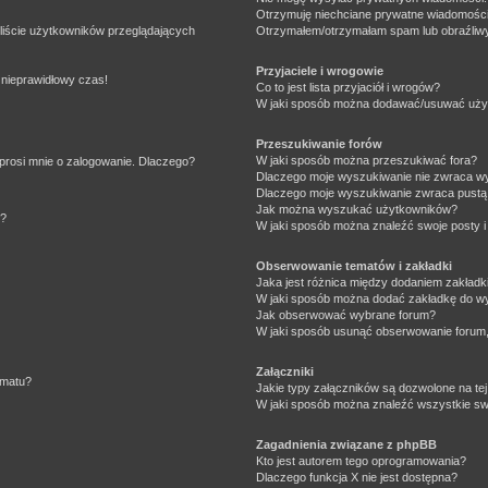
Otrzymuję niechciane prywatne wiadomości
liście użytkowników przeglądających
Otrzymałem/otrzymałam spam lub obraźliwy 
Przyjaciele i wrogowie
 nieprawidłowy czas!
Co to jest lista przyjaciół i wrogów?
W jaki sposób można dodawać/usuwać użytk
Przeszukiwanie forów
W jaki sposób można przeszukiwać fora?
prosi mnie o zalogowanie. Dlaczego?
Dlaczego moje wyszukiwanie nie zwraca w
Dlaczego moje wyszukiwanie zwraca pustą 
Jak można wyszukać użytkowników?
e?
W jaki sposób można znaleźć swoje posty i
Obserwowanie tematów i zakładki
Jaka jest różnica między dodaniem zakład
W jaki sposób można dodać zakładkę do w
Jak obserwować wybrane forum?
W jaki sposób usunąć obserwowanie forum
Załączniki
ematu?
Jakie typy załączników są dozwolone na tej
W jaki sposób można znaleźć wszystkie swo
Zagadnienia związane z phpBB
Kto jest autorem tego oprogramowania?
Dlaczego funkcja X nie jest dostępna?