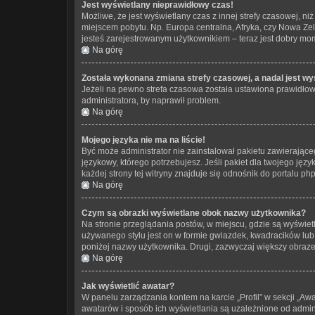
Jest wyświetlany nieprawidłowy czas!
Możliwe, że jest wyświetlany czas z innej strefy czasowej, niż
miejscem pobytu. Np. Europa centralna, Afryka, czy Nowa Zel
jesteś zarejestrowanym użytkownikiem – teraz jest dobry mom
Na górę
Została wykonana zmiana strefy czasowej, a nadal jest wy
Jeżeli na pewno strefa czasowa została ustawiona prawidłowo
administratora, by naprawił problem.
Na górę
Mojego języka nie ma na liście!
Być może administrator nie zainstalował pakietu zawierająceg
językowy, którego potrzebujesz. Jeśli pakiet dla twojego jęz
każdej strony tej witryny znajduje się odnośnik do portalu ph
Na górę
Czym są obrazki wyświetlane obok nazwy użytkownika?
Na stronie przeglądania postów, w miejscu, gdzie są wyświe
używanego stylu jest on w formie gwiazdek, kwadracików lub k
poniżej nazwy użytkownika. Drugi, zazwyczaj większy obrazek
Na górę
Jak wyświetlić awatar?
W panelu zarządzania kontem na karcie „Profil” w sekcji „Awa
awatarów i sposób ich wyświetlania są uzależnione od adminis