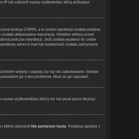
res IP lub zabronił nazwy użytkownika, którą próbujesz
czona funkcja COPPA, a w czasie rejestracji została podana
e została aktywowana rejestracja. Niektóre witryny przed
lona podczas rejestracji. Jeśli została wysłana do ciebie
eprawidłowy adres e-mail lub wiadomość została zatrzymana
cielem witryny i zapytaj czy cię nie zablokowano. Istnieje
 i powiadom go o tym problemie. Musi on go naprawić.
 usuwa użytkowników, którzy nic nie pisali przez dłuższy
i kliknij odnośnik
Nie pamiętam hasła
. Postępuj zgodnie z