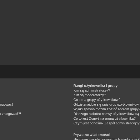
Rangi użytkownika i grupy
Kim są administratorzy?
Kim są moderatorzy?
Co to są grupy użytkowników?
alogować!
Gdzie znajduje się spis grup użytkowników
W jaki sposób można zostać liderem grupy
ię zalogować?!
Dlaczego niektóre nazwy użytkowników są 
Co to jest
Domyślna grupa użytkownika
?
Czym jest odnośnik
Zespół administracyjny
Prywatne wiadomości
Nie mogę wysyłać prywatnych wiadomości!