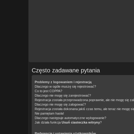
Często zadawane pytania
Problemy z logowaniem i rejestracją
Dlaczego w ogóle muszę się rejestrować?
Co to jest COPPA?
Dlaczego nie mogę się zarejestrować?
Rejestracja została przeprowadzona poprawnie, ale nie mogę się z
Dlaczego nie mogę się zalogować?
Rejestracja została dokonana jakiś czas temu, ale teraz nie mogę s
Nie pamiętam hasła!
Dlaczego następuje automatyczne wylogowanie?
Jak działa funkcja
Usuń ciasteczka witryny
?
Preferencje i ustawienia użytkowników