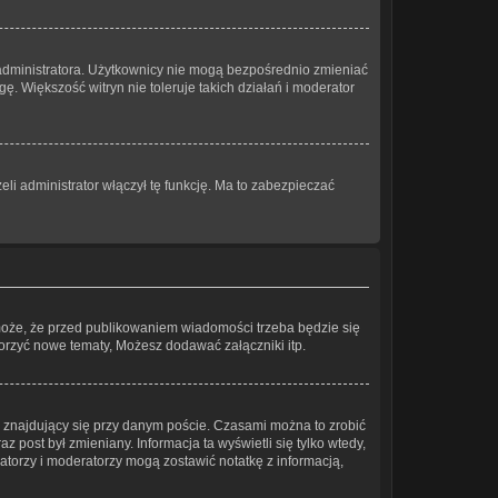
 administratora. Użytkownicy nie mogą bezpośrednio zmieniać
gę. Większość witryn nie toleruje takich działań i moderator
li administrator włączył tę funkcję. Ma to zabezpieczać
może, że przed publikowaniem wiadomości trzeba będzie się
worzyć nowe tematy, Możesz dodawać załączniki itp.
znajdujący się przy danym poście. Czasami można to zrobić
az post był zmieniany. Informacja ta wyświetli się tylko wtedy,
tratorzy i moderatorzy mogą zostawić notatkę z informacją,