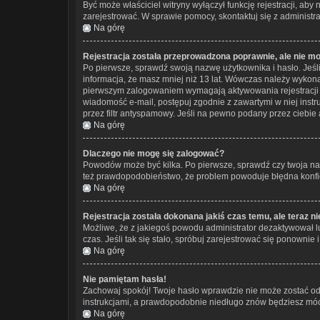
Być może właściciel witryny wyłączył funkcję rejestracji, aby
zarejestrować. W sprawie pomocy, skontaktuj się z administra
Na górę
Rejestracja została przeprowadzona poprawnie, ale nie m
Po pierwsze, sprawdź swoją nazwę użytkownika i hasło. Jeśl
informacja, że masz mniej niż 13 lat. Wówczas należy wykonać
pierwszym zalogowaniem wymagają aktywowania rejestracji prze
wiadomość e-mail, postępuj zgodnie z zawartymi w niej instr
przez filtr antyspamowy. Jeśli na pewno podany przez ciebie 
Na górę
Dlaczego nie mogę się zalogować?
Powodów może być kilka. Po pierwsze, sprawdź czy twoja nazwa
też prawdopodobieństwo, że problem powoduje błędna konfigur
Na górę
Rejestracja została dokonana jakiś czas temu, ale teraz n
Możliwe, że z jakiegoś powodu administrator dezaktywował lub
czas. Jeśli tak się stało, spróbuj zarejestrować się ponown
Na górę
Nie pamiętam hasła!
Zachowaj spokój! Twoje hasło wprawdzie nie może zostać odz
instrukcjami, a prawdopodobnie niedługo znów będziesz móc
Na górę