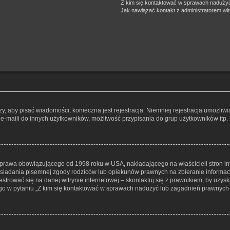
Z kim się kontaktować w sprawach nadużyć
Jak nawiązać kontakt z administratorem wi
czy, aby pisać wiadomości, konieczna jest rejestracja. Niemniej rejestracja umożli
e-maili do innych użytkowników, możliwość przypisania do grup użytkowników itp. Re
– prawa obowiązującego od 1998 roku w USA, nakładającego na właścicieli stron in
osiadania pisemnej zgody rodziców lub opiekunów prawnych na zbieranie informacji
trować się na danej witrynie internetowej – skontaktuj się z prawnikiem, by uzyska
o w pytaniu „Z kim się kontaktować w sprawach nadużyć lub zagadnień prawnych z