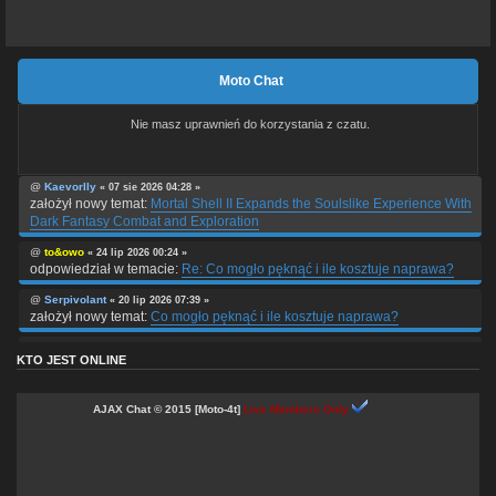
Moto Chat
Nie masz uprawnień do korzystania z czatu.
@
Kaevorlly
« 07 sie 2026 04:28 »
założył nowy temat:
Mortal Shell II Expands the Soulslike Experience With
Dark Fantasy Combat and Exploration
@
to&owo
« 24 lip 2026 00:24 »
odpowiedział w temacie:
Re: Co mogło pęknąć i ile kosztuje naprawa?
@
Serpivolant
« 20 lip 2026 07:39 »
założył nowy temat:
Co mogło pęknąć i ile kosztuje naprawa?
@
PolarnyWiatr
« 01 cze 2026 03:01 »
KTO JEST ONLINE
odpowiedział w temacie:
Re: Kask Nitro Reactor
@
wojtulaaa
« 12 mar 2026 11:04 »
AJAX Chat © 2015 [Moto-4t]
Live Members Only
odpowiedział w temacie:
Re: Kask Nitro Reactor
@
wojtulaaa
« 12 mar 2026 11:03 »
odpowiedział w temacie:
Re: Kosmetyki do auta, motocykla
@
wojtulaaa
« 12 mar 2026 11:01 »