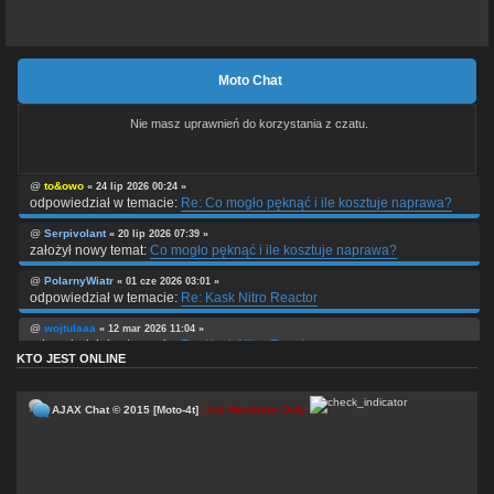
Moto Chat
Nie masz uprawnień do korzystania z czatu.
@
to&owo
« 24 lip 2026 00:24 »
odpowiedział w temacie:
Re: Co mogło pęknąć i ile kosztuje naprawa?
@
Serpivolant
« 20 lip 2026 07:39 »
założył nowy temat:
Co mogło pęknąć i ile kosztuje naprawa?
@
PolarnyWiatr
« 01 cze 2026 03:01 »
odpowiedział w temacie:
Re: Kask Nitro Reactor
@
wojtulaaa
« 12 mar 2026 11:04 »
odpowiedział w temacie:
Re: Kask Nitro Reactor
KTO JEST ONLINE
@
wojtulaaa
« 12 mar 2026 11:03 »
odpowiedział w temacie:
Re: Kosmetyki do auta, motocykla
AJAX Chat © 2015 [Moto-4t]
Live Members Only
@
wojtulaaa
« 12 mar 2026 11:01 »
odpowiedział w temacie:
Re: Artykuł o świecach zapłonowych.
@
wojtulaaa
« 12 mar 2026 10:59 »
odpowiedział w temacie:
Re: Części oryginalne, czy zamienniki? To jest