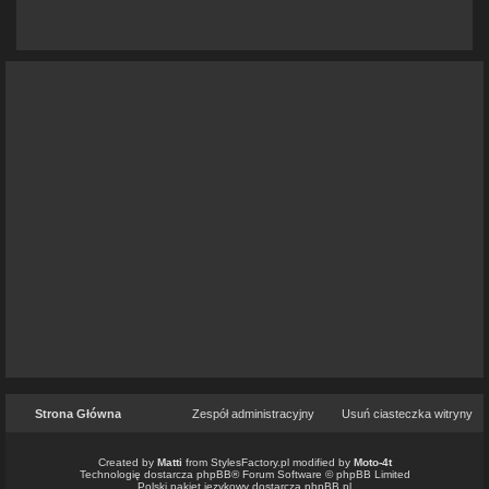
pytanie...
@
wojtulaaa
« 12 mar 2026 10:54 »
odpowiedział w temacie:
Re: Witam
@
to&owo
« 03 mar 2026 23:37 »
odpowiedział w temacie:
Re: Witam wszystkich
@
LukaszNN
« 27 lut 2026 20:07 »
założył nowy temat:
Witam wszystkich
@
to&owo
« 18 lut 2026 20:24 »
odpowiedział w temacie:
Re: Problem z przerywaniem ogar 900
@
JOSEMORALES
« 17 lut 2026 19:25 »
odpowiedział w temacie:
Re: Problem z przerywaniem ogar 900
@
JOSEMORALES
« 17 lut 2026 19:20 »
odpowiedział w temacie:
Re: WItam wszystkich forumowiczów!
@
JOSEMORALES
« 17 lut 2026 19:19 »
odpowiedział w temacie:
Re: witam wszystkich
@
to&owo
« 08 lut 2026 01:52 »
odpowiedział w temacie:
Re: Problem z gaźnikiem
Strona Główna
Zespół administracyjny
Usuń ciasteczka witryny
@
Medal
« 04 lut 2026 05:42 »
założył nowy temat:
Problem z gaźnikiem
Created by
Matti
from
StylesFactory.pl
modified by
Moto-4t
@
wojtulaaa
Technologię dostarcza
phpBB
® Forum Software © phpBB Limited
« 30 sty 2026 07:36 »
Polski pakiet językowy dostarcza
phpBB.pl