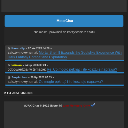
Moto Chat
Nie masz uprawnień do korzystania z czatu.
@
Kaevorlly
« 07 sie 2026 04:28 »
założył nowy temat:
Mortal Shell II Expands the Soulslike Experience With
Dark Fantasy Combat and Exploration
@
to&owo
« 24 lip 2026 00:24 »
odpowiedział w temacie:
Re: Co mogło pęknąć i ile kosztuje naprawa?
@
Serpivolant
« 20 lip 2026 07:39 »
założył nowy temat:
Co mogło pęknąć i ile kosztuje naprawa?
@
PolarnyWiatr
« 01 cze 2026 03:01 »
KTO JEST ONLINE
odpowiedział w temacie:
Re: Kask Nitro Reactor
@
wojtulaaa
« 12 mar 2026 11:04 »
AJAX Chat © 2015 [Moto-4t]
Live Members Only
odpowiedział w temacie:
Re: Kask Nitro Reactor
@
wojtulaaa
« 12 mar 2026 11:03 »
odpowiedział w temacie:
Re: Kosmetyki do auta, motocykla
@
wojtulaaa
« 12 mar 2026 11:01 »