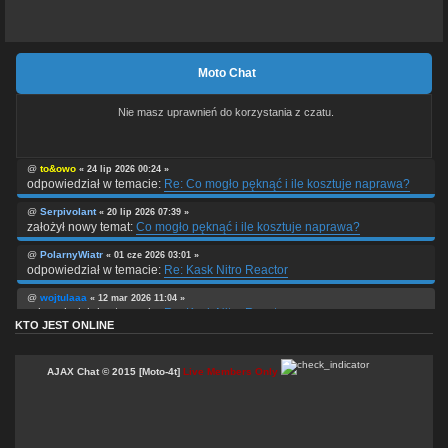
Moto Chat
Nie masz uprawnień do korzystania z czatu.
@
to&owo
« 24 lip 2026 00:24 »
odpowiedział w temacie:
Re: Co mogło pęknąć i ile kosztuje naprawa?
@
Serpivolant
« 20 lip 2026 07:39 »
założył nowy temat:
Co mogło pęknąć i ile kosztuje naprawa?
@
PolarnyWiatr
« 01 cze 2026 03:01 »
odpowiedział w temacie:
Re: Kask Nitro Reactor
@
wojtulaaa
« 12 mar 2026 11:04 »
odpowiedział w temacie:
Re: Kask Nitro Reactor
KTO JEST ONLINE
@
wojtulaaa
« 12 mar 2026 11:03 »
odpowiedział w temacie:
Re: Kosmetyki do auta, motocykla
AJAX Chat © 2015 [Moto-4t]
Live Members Only
@
wojtulaaa
« 12 mar 2026 11:01 »
odpowiedział w temacie:
Re: Artykuł o świecach zapłonowych.
@
wojtulaaa
« 12 mar 2026 10:59 »
odpowiedział w temacie:
Re: Części oryginalne, czy zamienniki? To jest