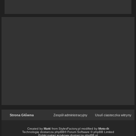
pytanie...
@
wojtulaaa
« 12 mar 2026 10:54 »
odpowiedział w temacie:
Re: Witam
@
to&owo
« 03 mar 2026 23:37 »
odpowiedział w temacie:
Re: Witam wszystkich
@
LukaszNN
« 27 lut 2026 20:07 »
założył nowy temat:
Witam wszystkich
@
to&owo
« 18 lut 2026 20:24 »
odpowiedział w temacie:
Re: Problem z przerywaniem ogar 900
@
JOSEMORALES
« 17 lut 2026 19:25 »
odpowiedział w temacie:
Re: Problem z przerywaniem ogar 900
@
JOSEMORALES
« 17 lut 2026 19:20 »
odpowiedział w temacie:
Re: WItam wszystkich forumowiczów!
@
JOSEMORALES
« 17 lut 2026 19:19 »
odpowiedział w temacie:
Re: witam wszystkich
@
to&owo
« 08 lut 2026 01:52 »
odpowiedział w temacie:
Re: Problem z gaźnikiem
Strona Główna
Zespół administracyjny
Usuń ciasteczka witryny
@
Medal
« 04 lut 2026 05:42 »
założył nowy temat:
Problem z gaźnikiem
Created by
Matti
from
StylesFactory.pl
modified by
Moto-4t
@
wojtulaaa
Technologię dostarcza
phpBB
® Forum Software © phpBB Limited
« 30 sty 2026 07:36 »
Polski pakiet językowy dostarcza
phpBB.pl